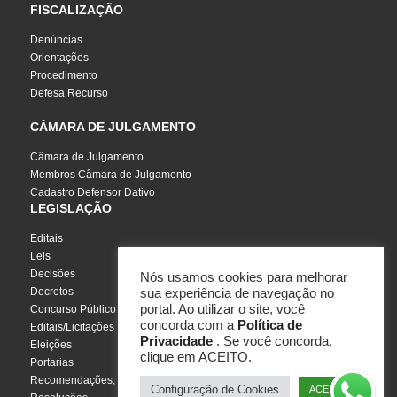
FISCALIZAÇÃO
Denúncias
Orientações
Procedimento
Defesa|Recurso
CÂMARA DE JULGAMENTO
Câmara de Julgamento
Membros Câmara de Julgamento
Cadastro Defensor Dativo
LEGISLAÇÃO
Editais
Leis
Decisões
Nós usamos cookies para melhorar
Decretos
sua experiência de navegação no
portal. Ao utilizar o site, você
Concurso Público
concorda com a
Política de
Editais/Licitações
Privacidade
. Se você concorda,
Eleições
clique em ACEITO.
Portarias
Recomendações, Pareceres e Notas
Configuração de Cookies
ACEITO