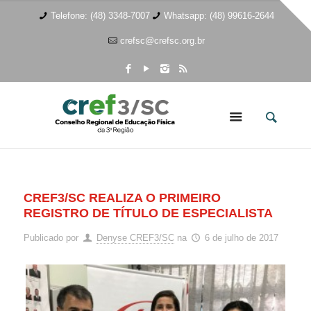
Telefone: (48) 3348-7007
Whatsapp: (48) 99616-2644
crefsc@crefsc.org.br
CREF3/SC REALIZA O PRIMEIRO
REGISTRO DE TÍTULO DE ESPECIALISTA
Publicado por
Denyse CREF3/SC
na
6 de julho de 2017