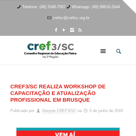
Telefone: (48) 3348-7007
Whatsapp: (48) 99616-2644
crefsc@crefsc.org.br
CREF3/SC REALIZA WORKSHOP DE
CAPACITAÇÃO E ATUALIZAÇÃO
PROFISSIONAL EM BRUSQUE
Publicado por
Denyse CREF3/SC
na
5 de junho de 2018