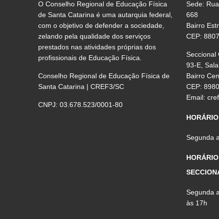
O Conselho Regional de Educação Física
Sede: Rua
de Santa Catarina é uma autarquia federal,
668
com o objetivo de defender a sociedade,
Bairro Est
zelando pela qualidade dos serviços
CEP: 880
prestados nas atividades próprias dos
Seccional
profissionais de Educação Física.
93-E, Sala
Conselho Regional de Educação Física de
Bairro Ce
Santa Catarina | CREF3/SC
CEP: 898
Email:
cre
CNPJ: 03.678.523/0001-80
HORÁRIO
Segunda a 
HORÁRIO
SECCION
Segunda a 
às 17h