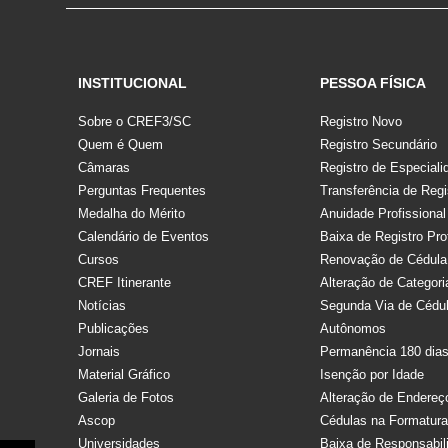
INSTITUCIONAL
PESSOA FÍSICA
Sobre o CREF3/SC
Registro Novo
Quem é Quem
Registro Secundário
Câmaras
Registro de Especiali
Perguntas Frequentes
Transferência de Regi
Medalha do Mérito
Anuidade Profissional
Calendário de Eventos
Baixa de Registro Pro
Cursos
Renovação de Cédula
CREF Itinerante
Alteração de Categori
Notícias
Segunda Via de Cédu
Publicações
Autônomos
Jornais
Permanência 180 dia
Material Gráfico
Isenção por Idade
Galeria de Fotos
Alteração de Endereç
Ascop
Cédulas na Formatur
Universidades
Baixa de Responsabil