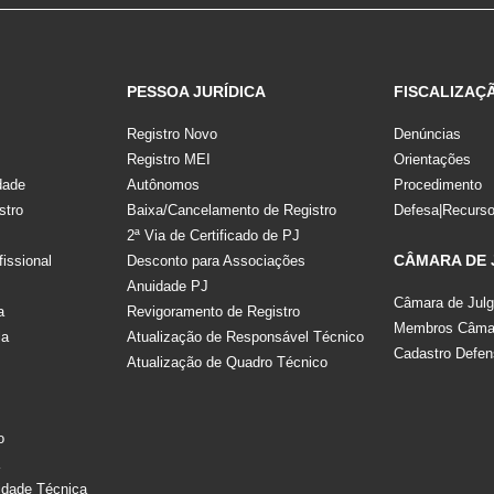
PESSOA JURÍDICA
FISCALIZAÇ
Registro Novo
Denúncias
Registro MEI
Orientações
dade
Autônomos
Procedimento
stro
Baixa/Cancelamento de Registro
Defesa|Recurs
2ª Via de Certificado de PJ
CÂMARA DE
fissional
Desconto para Associações
Anuidade PJ
Câmara de Jul
a
Revigoramento de Registro
Membros Câmar
la
Atualização de Responsável Técnico
Cadastro Defen
Atualização de Quadro Técnico
s
o
a
idade Técnica