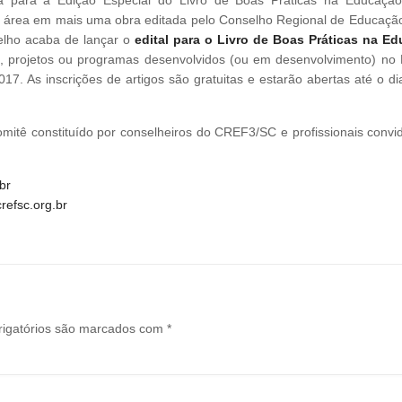
a área em mais uma obra editada pelo Conselho Regional de Educação
selho acaba de lançar o
edital para o Livro de Boas Práticas na E
des, projetos ou programas desenvolvidos (ou em desenvolvimento) no 
017. As inscrições de artigos são gratuitas e estarão abertas até o d
omitê constituído por conselheiros do CREF3/SC e profissionais convi
br
refsc.org.br
igatórios são marcados com
*