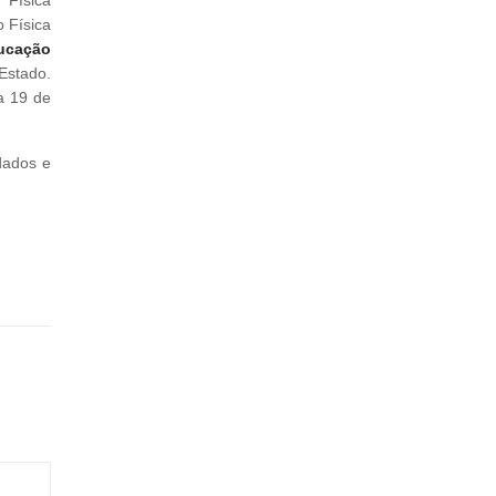
 Física
ducação
Estado.
ia 19 de
dados e