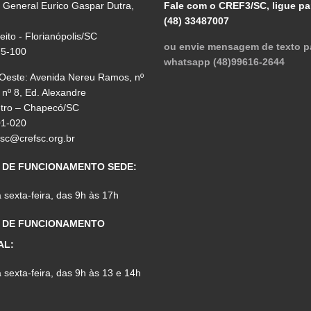
 General Eurico Gaspar Dutra,
Fale com o CREF3/SC, ligue pa
(48) 33487007
reito - Florianópolis/SC
ou envie mensagem de texto p
75-100
whatsapp (48)99616-2644
 Oeste: Avenida Nereu Ramos, nº
 nº 8, Ed. Alexandre
ntro – Chapecó/SC
01-020
fsc@crefsc.org.br
 DE FUNCIONAMENTO SEDE:
sexta-feira, das 9h às 17h
 DE FUNCIONAMENTO
AL:
sexta-feira, das 9h às 13 e 14h