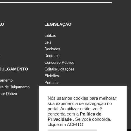
ÃO
LEGISLAÇÃO
Editais
Leis
Decisões
o
Decretos
Concurso Público
 JULGAMENTO
Editais/Licitações
Eleições
gamento
Portarias
a de Julgamento
Recomendações, Pareceres e Notas
sor Dativo
Resoluções
Nós usamos cookies para melhorar
sua experiência de navegação no
portal. Ao utilizar o site, você
concorda com a
Política de
Privacidade
. Se você concorda,
clique em ACEITO.