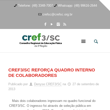
Telefone: (48) 3348-7007
Whatsapp: (48) 99616-2644
crefsc@crefsc.org.br
CREF3/SC REFORÇA QUADRO INTERNO
DE COLABORADORES
Publicado por
Denyse CREF3/SC
na
27 de setembro de
2013
Mais dois colaboradores ingressam no quadro funcional do
CREF3/SC. O ingresso foi através de seleção pública em