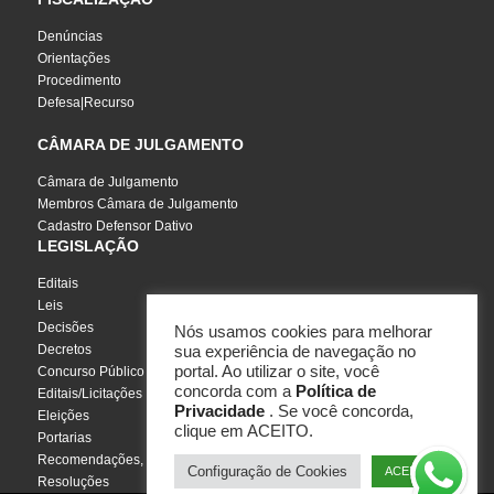
Denúncias
Orientações
Procedimento
Defesa|Recurso
CÂMARA DE JULGAMENTO
Câmara de Julgamento
Membros Câmara de Julgamento
Cadastro Defensor Dativo
LEGISLAÇÃO
Editais
Leis
Decisões
Nós usamos cookies para melhorar
Decretos
sua experiência de navegação no
portal. Ao utilizar o site, você
Concurso Público
concorda com a
Política de
Editais/Licitações
Privacidade
. Se você concorda,
Eleições
clique em ACEITO.
Portarias
Recomendações, Pareceres e Notas
Configuração de Cookies
ACEITO
Resoluções