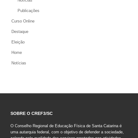
Notícias
Publicações
Curso Online
Destaque
Eleição
Home
Notícias
SOBRE O CREF3/SC
O Conselho Regional de Educação Física de Santa Catarina é
uma autarquia federal, com o objetivo de defender a sociedade,