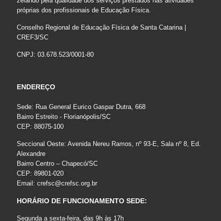
zelando pela qualidade dos serviços prestados nas atividades
próprias dos profissionais de Educação Física.
Conselho Regional de Educação Física de Santa Catarina |
CREF3/SC
CNPJ: 03.678.523/0001-80
ENDEREÇO
Sede: Rua General Eurico Gaspar Dutra, 668
Bairro Estreito - Florianópolis/SC
CEP: 88075-100
Seccional Oeste: Avenida Nereu Ramos, nº 93-E, Sala nº 8, Ed.
Alexandre
Bairro Centro – Chapecó/SC
CEP: 89801-020
Email:
crefsc@crefsc.org.br
HORÁRIO DE FUNCIONAMENTO SEDE:
Segunda a sexta-feira, das 9h às 17h