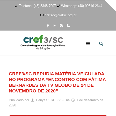
Telefone: (48) 3348-7007
Whatsapp: (48) 99616-2644
crefsc@crefsc.org.br
CREF3/SC REPUDIA MATÉRIA VEICULADA
NO PROGRAMA “ENCONTRO COM FÁTIMA
BERNARDES DA TV GLOBO DE 24 DE
NOVEMBRO DE 2020”
Publicado por
Denyse CREF3/SC
na
1 de dezembro de
2020