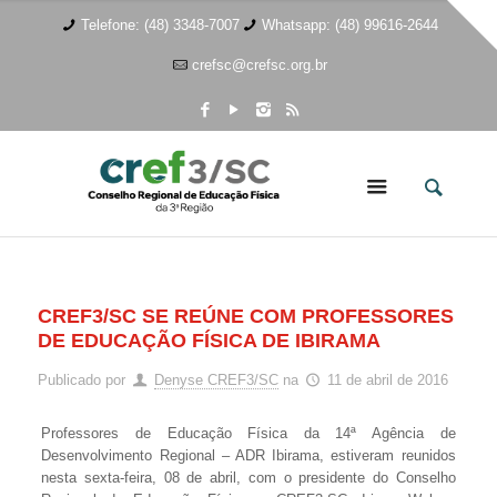
Telefone: (48) 3348-7007
Whatsapp: (48) 99616-2644
crefsc@crefsc.org.br
CREF3/SC SE REÚNE COM PROFESSORES
DE EDUCAÇÃO FÍSICA DE IBIRAMA
Publicado por
Denyse CREF3/SC
na
11 de abril de 2016
Professores de Educação Física da 14ª Agência de
Desenvolvimento Regional – ADR Ibirama, estiveram reunidos
nesta sexta-feira, 08 de abril, com o presidente do Conselho