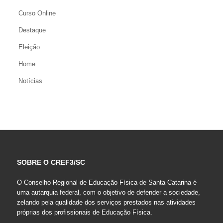
Curso Online
Destaque
Eleição
Home
Notícias
SOBRE O CREF3/SC
O Conselho Regional de Educação Física de Santa Catarina é
uma autarquia federal, com o objetivo de defender a sociedade,
zelando pela qualidade dos serviços prestados nas atividades
próprias dos profissionais de Educação Física.