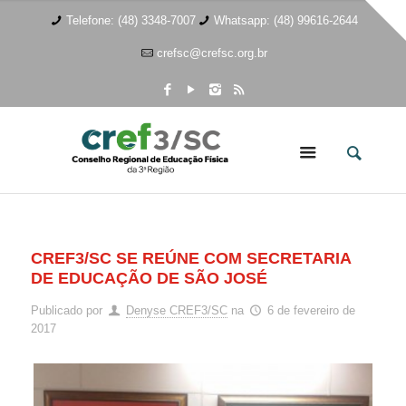
Telefone: (48) 3348-7007
Whatsapp: (48) 99616-2644
crefsc@crefsc.org.br
CREF3/SC SE REÚNE COM SECRETARIA
DE EDUCAÇÃO DE SÃO JOSÉ
Publicado por
Denyse CREF3/SC
na
6 de fevereiro de
2017