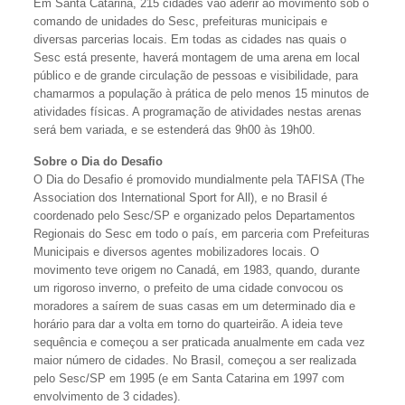
Em Santa Catarina, 215 cidades vão aderir ao movimento sob o
comando de unidades do Sesc, prefeituras municipais e
diversas parcerias locais. Em todas as cidades nas quais o
Sesc está presente, haverá montagem de uma arena em local
público e de grande circulação de pessoas e visibilidade, para
chamarmos a população à prática de pelo menos 15 minutos de
atividades físicas. A programação de atividades nestas arenas
será bem variada, e se estenderá das 9h00 às 19h00.
Sobre o Dia do Desafio
O Dia do Desafio é promovido mundialmente pela TAFISA (The
Association dos International Sport for All), e no Brasil é
coordenado pelo Sesc/SP e organizado pelos Departamentos
Regionais do Sesc em todo o país, em parceria com Prefeituras
Municipais e diversos agentes mobilizadores locais. O
movimento teve origem no Canadá, em 1983, quando, durante
um rigoroso inverno, o prefeito de uma cidade convocou os
moradores a saírem de suas casas em um determinado dia e
horário para dar a volta em torno do quarteirão. A ideia teve
sequência e começou a ser praticada anualmente em cada vez
maior número de cidades. No Brasil, começou a ser realizada
pelo Sesc/SP em 1995 (e em Santa Catarina em 1997 com
envolvimento de 3 cidades).