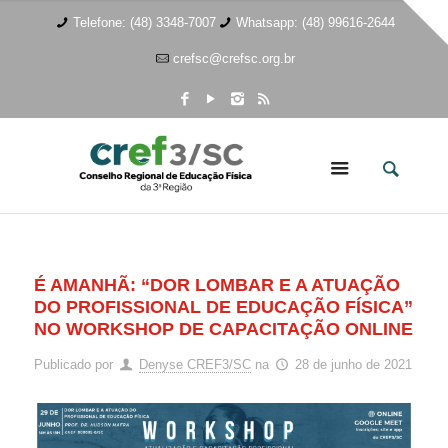
Telefone: (48) 3348-7007
Whatsapp: (48) 99616-2644
crefsc@crefsc.org.br
É AMANHÃ: “DOR LOMBAR E A ATUAÇÃO
DO PROFISSIONAL DE EDUCAÇÃO FÍSICA”
NO WORKSHOP DE CAPACITAÇÃO ONLINE
Publicado por
Denyse CREF3/SC
na
28 de junho de 2021