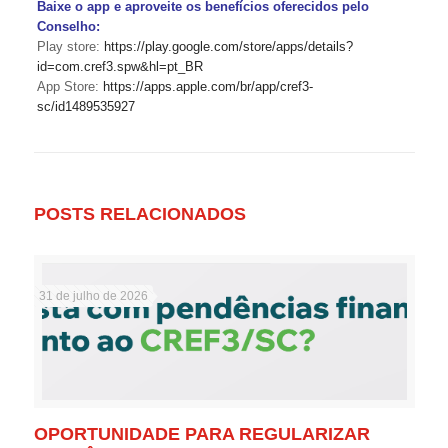
Baixe o app e aproveite os benefícios oferecidos pelo
Conselho:
Play store:
https://play.google.com/store/apps/details?
id=com.cref3.spw&hl=pt_BR
App Store:
https://apps.apple.com/br/app/cref3-
sc/id1489535927
POSTS RELACIONADOS
31 de julho de 2026
OPORTUNIDADE PARA REGULARIZAR