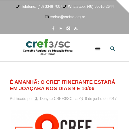
Telefone: (48) 3348-7007
Whatsapp: (48) 99616-2644
crefsc@crefsc.org.br
É AMANHÃ: O CREF ITINERANTE ESTARÁ
EM JOAÇABA NOS DIAS 9 E 10/06
Publicado por
Denyse CREF3/SC
na
8 de junho de 2017