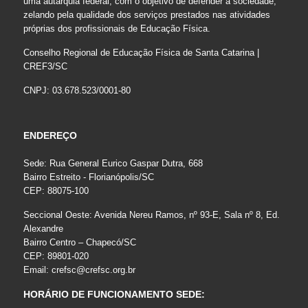
uma autarquia federal, com o objetivo de defender a sociedade,
zelando pela qualidade dos serviços prestados nas atividades
próprias dos profissionais de Educação Física.
Conselho Regional de Educação Física de Santa Catarina |
CREF3/SC
CNPJ: 03.678.523/0001-80
ENDEREÇO
Sede: Rua General Eurico Gaspar Dutra, 668
Bairro Estreito - Florianópolis/SC
CEP: 88075-100
Seccional Oeste: Avenida Nereu Ramos, nº 93-E, Sala nº 8, Ed.
Alexandre
Bairro Centro – Chapecó/SC
CEP: 89801-020
Email:
crefsc@crefsc.org.br
HORÁRIO DE FUNCIONAMENTO SEDE: