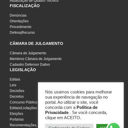
Atualização de Quadro Técnico
FISCALIZAÇÃO
Denúncias
Orientações
Procedimento
Defesa|Recurso
CÂMARA DE JULGAMENTO
Câmara de Julgamento
Membros Câmara de Julgamento
Cadastro Defensor Dativo
LEGISLAÇÃO
Editais
Leis
Decisões
Nós usamos cookies para melhorar
Decretos
sua experiência de navegação no
portal. Ao utilizar o site, você
Concurso Público
concorda com a
Política de
Editais/Licitações
Privacidade
. Se você concorda,
Eleições
clique em ACEITO.
Portarias
Recomendações, Pareceres e Notas