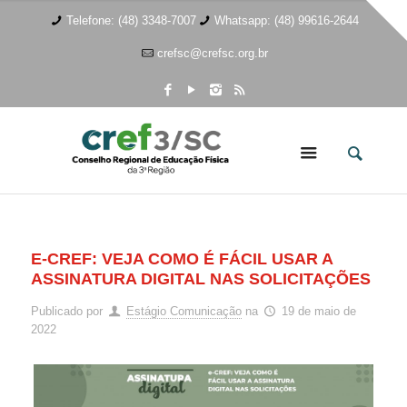
Telefone: (48) 3348-7007
Whatsapp: (48) 99616-2644
crefsc@crefsc.org.br
E-CREF: VEJA COMO É FÁCIL USAR A
ASSINATURA DIGITAL NAS SOLICITAÇÕES
Publicado por
Estágio Comunicação
na
19 de maio de
2022