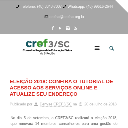
Telefone: (48) 3348-7007
Whatsapp: (48) 99616-2644
crefsc@crefsc.org.br
ELEIÇÃO 2018: CONFIRA O TUTORIAL DE
ACESSO AOS SERVIÇOS ONLINE E
ATUALIZE SEU ENDEREÇO
Publicado por
Denyse CREF3/SC
na
20 de julho de 2018
No dia 5 de setembro, o CREF3/SC realizará a eleição 2018,
que renovará 14 membros conselheiros para uma gestão de