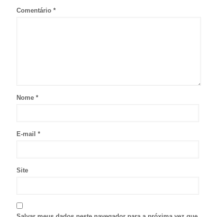
Comentário
*
Nome
*
E-mail
*
Site
Salvar meus dados neste navegador para a próxima vez que