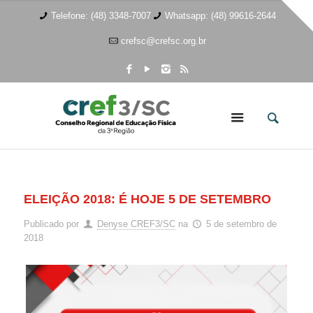
Telefone: (48) 3348-7007
Whatsapp: (48) 99616-2644
crefsc@crefsc.org.br
ELEIÇÃO 2018: É HOJE 5 DE SETEMBRO
Publicado por
Denyse CREF3/SC
na
5 de setembro de
2018