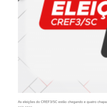
As eleições do CREF3/SC estão chegando e quatro chapas 
seis anos.