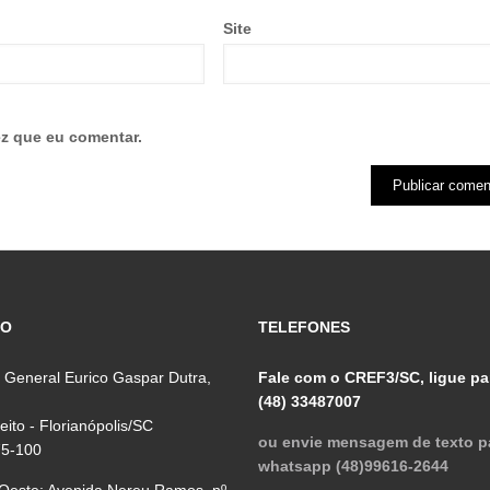
Site
z que eu comentar.
ÇO
TELEFONES
 General Eurico Gaspar Dutra,
Fale com o CREF3/SC, ligue pa
(48) 33487007
reito - Florianópolis/SC
ou envie mensagem de texto p
75-100
whatsapp (48)99616-2644
 Oeste: Avenida Nereu Ramos, nº