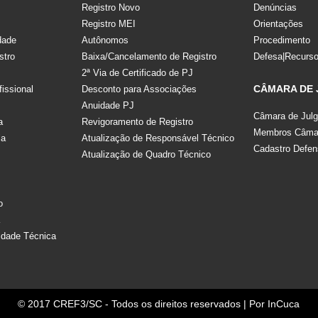
Registro Novo
Denúncias
Registro MEI
Orientações
dade
Autônomos
Procedimento
stro
Baixa/Cancelamento de Registro
Defesa|Recurs
2ª Via de Certificado de PJ
CÂMARA DE
fissional
Desconto para Associações
Anuidade PJ
Câmara de Jul
a
Revigoramento de Registro
Membros Câmar
la
Atualização de Responsável Técnico
Cadastro Defen
Atualização de Quadro Técnico
s
o
a
idade Técnica
© 2017 CREF3/SC - Todos os direitos reservados | Por
InCuca