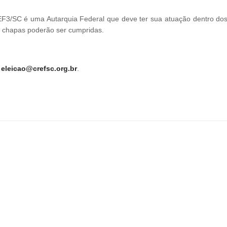
F3/SC é uma Autarquia Federal que deve ter sua atuação dentro dos 
as chapas poderão ser cumpridas.
l
eleicao@crefsc.org.br
.