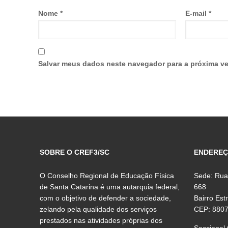
Nome
*
E-mail
*
Salvar meus dados neste navegador para a próxima ve
SOBRE O CREF3/SC
ENDERE
O Conselho Regional de Educação Física
Sede: Rua
de Santa Catarina é uma autarquia federal,
668
com o objetivo de defender a sociedade,
Bairro Est
zelando pela qualidade dos serviços
CEP: 880
prestados nas atividades próprias dos
Seccional