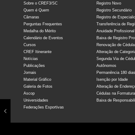
Sobre o CREF3/SC
Registro Novo
Quem é Quem
Registro Secundário
Câmaras
Registro de Especiali
Perguntas Frequentes
Transferência de Regi
Medalha do Mérito
Anuidade Profissional
Calendário de Eventos
Baixa de Registro Pro
Cursos
Renovação de Cédula
CREF Itinerante
Alteração de Categori
Notícias
Segunda Via de Cédu
Publicações
Autônomos
Jornais
Permanência 180 dia
Material Gráfico
Isenção por Idade
Galeria de Fotos
Alteração de Endereç
Ascop
Cédulas na Formatur
Universidades
Baixa de Responsabil
Federações Esportivas