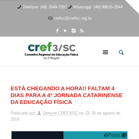
Telefone: (48) 3348-7007
Whatsapp: (48) 99616-2644
crefsc@crefsc.org.br
ESTÁ CHEGANDO A HORA!! FALTAM 4
DIAS PARA A 4ª JORNADA CATARINENSE
DA EDUCAÇÃO FÍSICA
Publicado por
Denyse CREF3/SC
na
26 de agosto de
2019