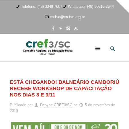
Telefone: (48) 3348-7007
Whatsapp: (48) 99616-2644
crefsc@crefsc.org.br
ESTÁ CHEGANDO! BALNEÁRIO CAMBORIÚ
RECEBE WORKSHOP DE CAPACITAÇÃO
NOS DIAS 8 E 9/11
Publicado por
Denyse CREF3/SC
na
5 de novembro de
2019