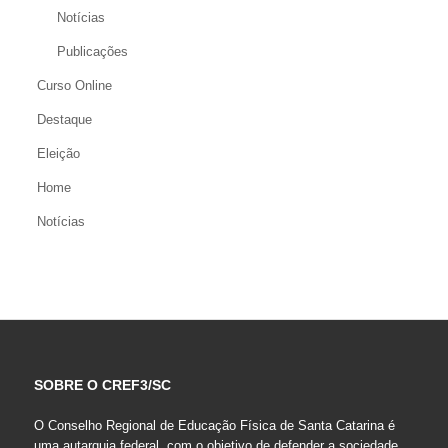
Notícias
Publicações
Curso Online
Destaque
Eleição
Home
Notícias
SOBRE O CREF3/SC
O Conselho Regional de Educação Física de Santa Catarina é
uma autarquia federal, com o objetivo de defender a sociedade,