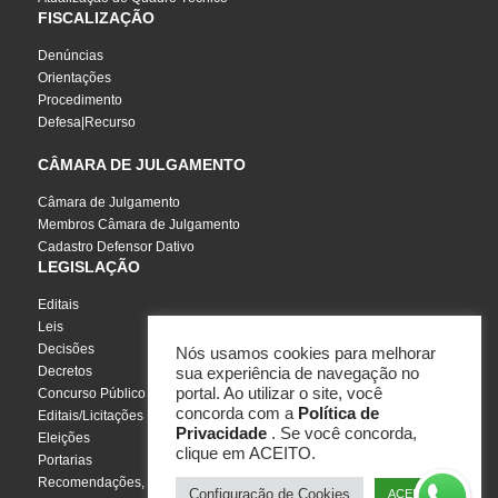
FISCALIZAÇÃO
Denúncias
Orientações
Procedimento
Defesa|Recurso
CÂMARA DE JULGAMENTO
Câmara de Julgamento
Membros Câmara de Julgamento
Cadastro Defensor Dativo
LEGISLAÇÃO
Editais
Leis
Decisões
Nós usamos cookies para melhorar
Decretos
sua experiência de navegação no
portal. Ao utilizar o site, você
Concurso Público
concorda com a
Política de
Editais/Licitações
Privacidade
. Se você concorda,
Eleições
clique em ACEITO.
Portarias
Recomendações, Pareceres e Notas
Configuração de Cookies
ACEITO