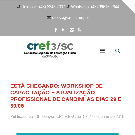
Telefone: (48) 3348-7007
Whatsapp: (48) 99616-2644
crefsc@crefsc.org.br
ESTÁ CHEGANDO: WORKSHOP DE
CAPACITAÇÃO E ATUALIZAÇÃO
PROFISSIONAL DE CANOINHAS DIAS 29 E
30/06
Publicado por
Denyse CREF3/SC
na
27 de junho de 2018