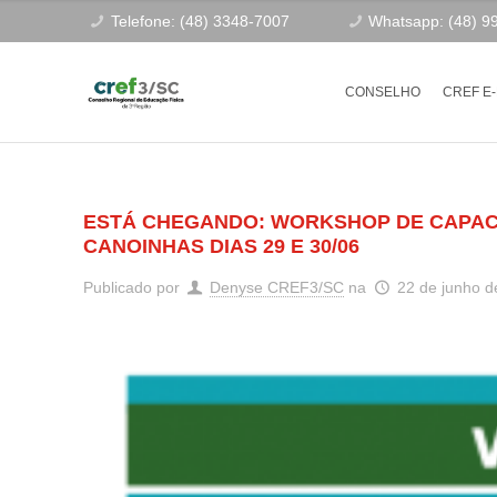
Telefone: (48) 3348-7007
Whatsapp: (48) 9
CONSELHO
CREF E
ESTÁ CHEGANDO: WORKSHOP DE CAPACI
CANOINHAS DIAS 29 E 30/06
Publicado por
Denyse CREF3/SC
na
22 de junho d