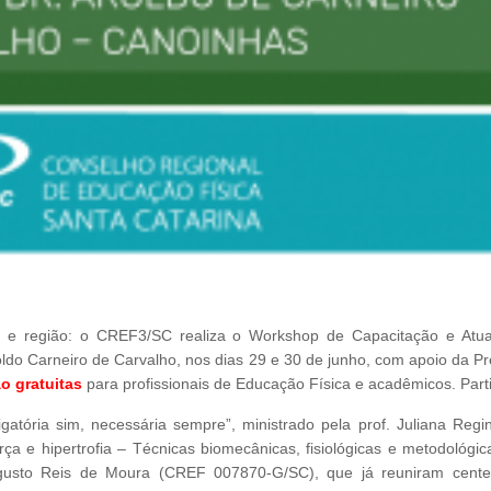
s e região: o CREF3/SC realiza o Workshop de Capacitação e Atua
roldo Carneiro de Carvalho, nos dias 29 e 30 de junho, com apoio da Pr
o gratuitas
para profissionais de Educação Física e acadêmicos. Parti
gatória sim, necessária sempre”, ministrado pela prof. Juliana Regin
 e hipertrofia – Técnicas biomecânicas, fisiológicas e metodológic
o Augusto Reis de Moura (CREF 007870-G/SC), que já reuniram cent