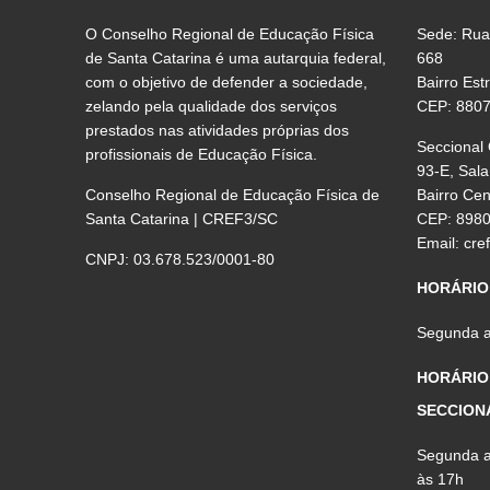
O Conselho Regional de Educação Física
Sede: Rua
de Santa Catarina é uma autarquia federal,
668
com o objetivo de defender a sociedade,
Bairro Est
zelando pela qualidade dos serviços
CEP: 880
prestados nas atividades próprias dos
Seccional
profissionais de Educação Física.
93-E, Sala
Conselho Regional de Educação Física de
Bairro Ce
Santa Catarina | CREF3/SC
CEP: 898
Email:
cre
CNPJ: 03.678.523/0001-80
HORÁRIO
Segunda a 
HORÁRIO
SECCION
Segunda a 
às 17h