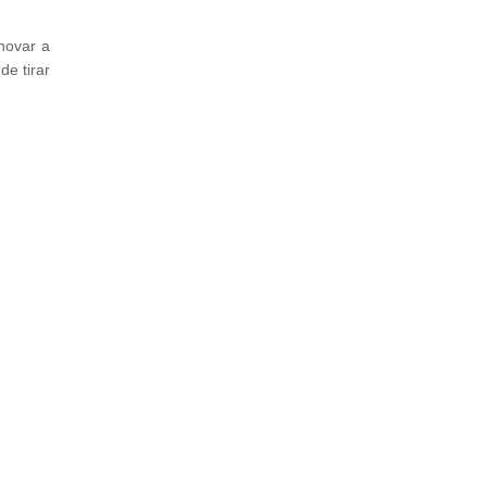
novar a
de tirar