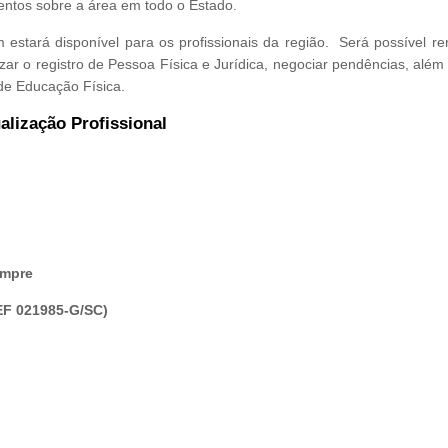
mentos sobre a área em todo o Estado.
estará disponível para os profissionais da região. Será possível re
lizar o registro de Pessoa Física e Jurídica, negociar pendências, além 
 de Educação Física.
lização Profissional
empre
REF 021985-G/SC)