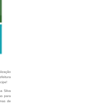
lização
efeitura
cipe!
a Silva
as para
enas de