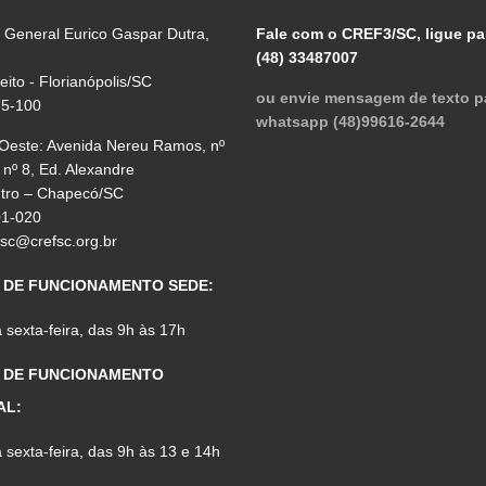
 General Eurico Gaspar Dutra,
Fale com o CREF3/SC, ligue pa
(48) 33487007
reito - Florianópolis/SC
ou envie mensagem de texto p
75-100
whatsapp (48)99616-2644
 Oeste: Avenida Nereu Ramos, nº
 nº 8, Ed. Alexandre
ntro – Chapecó/SC
01-020
fsc@crefsc.org.br
 DE FUNCIONAMENTO SEDE:
sexta-feira, das 9h às 17h
 DE FUNCIONAMENTO
AL:
sexta-feira, das 9h às 13 e 14h