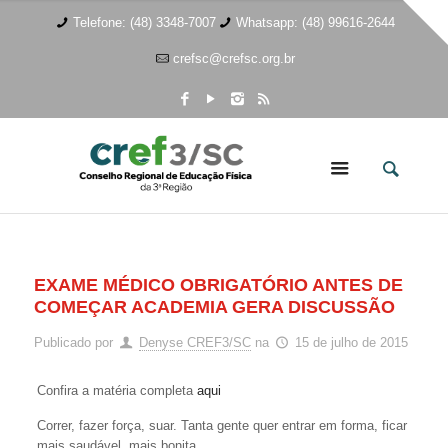
Telefone: (48) 3348-7007
Whatsapp: (48) 99616-2644
crefsc@crefsc.org.br
EXAME MÉDICO OBRIGATÓRIO ANTES DE
COMEÇAR ACADEMIA GERA DISCUSSÃO
Publicado por
Denyse CREF3/SC
na
15 de julho de 2015
Confira a matéria completa
aqui
Correr, fazer força, suar. Tanta gente quer entrar em forma, ficar
mais saudável, mais bonita.