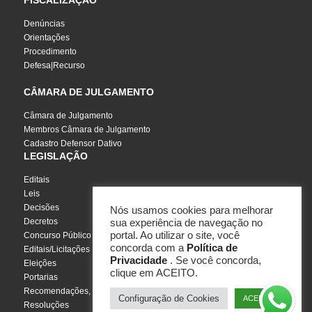
Denúncias
Orientações
Procedimento
Defesa|Recurso
CÂMARA DE JULGAMENTO
Câmara de Julgamento
Membros Câmara de Julgamento
Cadastro Defensor Dativo
LEGISLAÇÃO
Editais
Leis
Decisões
Nós usamos cookies para melhorar
Decretos
sua experiência de navegação no
portal. Ao utilizar o site, você
Concurso Público
concorda com a
Política de
Editais/Licitações
Privacidade
. Se você concorda,
Eleições
clique em ACEITO.
Portarias
Recomendações, Pareceres e Notas
Configuração de Cookies
ACEITO
Resoluções