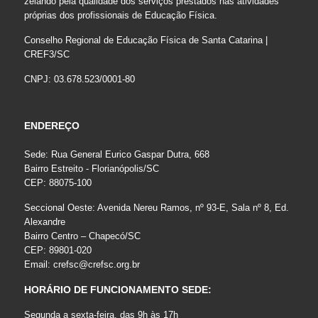
zelando pela qualidade dos serviços prestados nas atividades
próprias dos profissionais de Educação Física.
Conselho Regional de Educação Física de Santa Catarina |
CREF3/SC
CNPJ: 03.678.523/0001-80
ENDEREÇO
Sede: Rua General Eurico Gaspar Dutra, 668
Bairro Estreito - Florianópolis/SC
CEP: 88075-100
Seccional Oeste: Avenida Nereu Ramos, nº 93-E, Sala nº 8, Ed.
Alexandre
Bairro Centro – Chapecó/SC
CEP: 89801-020
Email:
crefsc@crefsc.org.br
HORÁRIO DE FUNCIONAMENTO SEDE:
Segunda a sexta-feira, das 9h às 17h