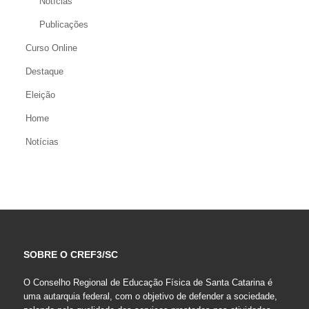
Notícias
Publicações
Curso Online
Destaque
Eleição
Home
Notícias
SOBRE O CREF3/SC
O Conselho Regional de Educação Física de Santa Catarina é
uma autarquia federal, com o objetivo de defender a sociedade,