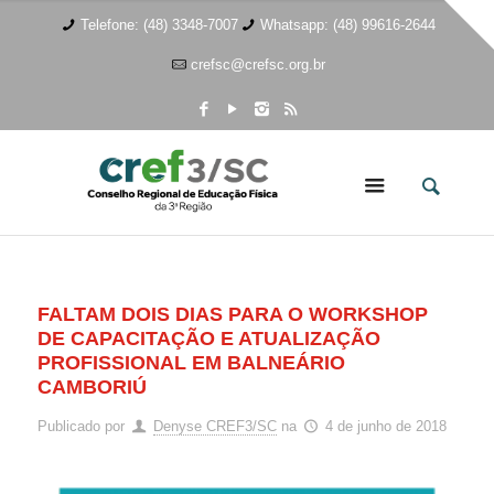
Telefone: (48) 3348-7007
Whatsapp: (48) 99616-2644
crefsc@crefsc.org.br
FALTAM DOIS DIAS PARA O WORKSHOP
DE CAPACITAÇÃO E ATUALIZAÇÃO
PROFISSIONAL EM BALNEÁRIO
CAMBORIÚ
Publicado por
Denyse CREF3/SC
na
4 de junho de 2018