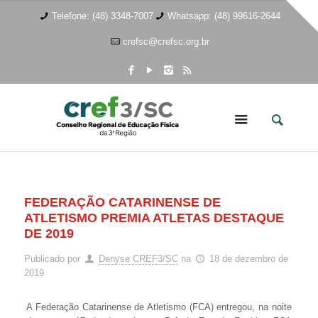
Telefone: (48) 3348-7007
Whatsapp: (48) 99616-2644
crefsc@crefsc.org.br
FEDERAÇÃO CATARINENSE DE
ATLETISMO PREMIA ATLETAS DESTAQUE
DE 2019
Publicado por
Denyse CREF3/SC
na
18 de dezembro de
2019
A Federação Catarinense de Atletismo (FCA) entregou, na noite