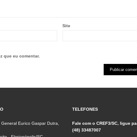
Site
z que eu comentar.
ÇO
TELEFONES
 General Eurico Gaspar Dutra,
Fale com o CREF3/SC, ligue pa
(48) 33487007
reito - Florianópolis/SC