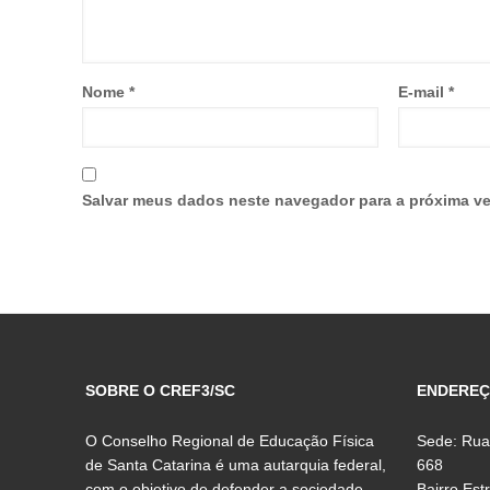
Nome
*
E-mail
*
Salvar meus dados neste navegador para a próxima ve
SOBRE O CREF3/SC
ENDERE
O Conselho Regional de Educação Física
Sede: Rua
de Santa Catarina é uma autarquia federal,
668
com o objetivo de defender a sociedade,
Bairro Est