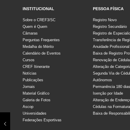
INSTITUCIONAL
PESSOA FÍSICA
Sobre o CREF3/SC
Registro Novo
Quem é Quem
Registro Secundário
Câmaras
Registro de Especiali
Perguntas Frequentes
Transferência de Regi
Medalha do Mérito
Anuidade Profissional
Calendário de Eventos
Baixa de Registro Pro
Cursos
Renovação de Cédula
CREF Itinerante
Alteração de Categori
Notícias
Segunda Via de Cédu
Publicações
Autônomos
Jornais
Permanência 180 dia
Material Gráfico
Isenção por Idade
Galeria de Fotos
Alteração de Endereç
Ascop
Cédulas na Formatur
Universidades
Baixa de Responsabil
Federações Esportivas