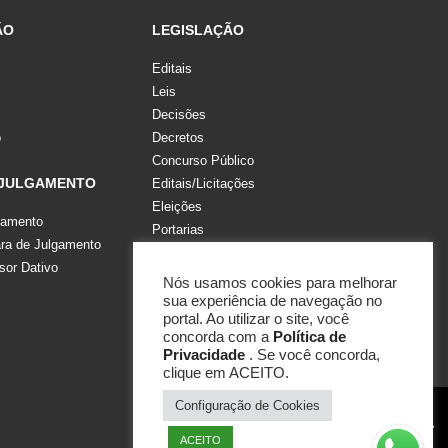
ÃO
LEGISLAÇÃO
Editais
Leis
Decisões
o
Decretos
Concurso Público
 JULGAMENTO
Editais/Licitações
Eleições
gamento
Portarias
a de Julgamento
Recomendações, Pareceres e Notas
sor Dativo
Resoluções
Nós usamos cookies para melhorar
sua experiência de navegação no
portal. Ao utilizar o site, você
concorda com a
Política de
Privacidade
. Se você concorda,
clique em ACEITO.
Configuração de Cookies
ACEITO