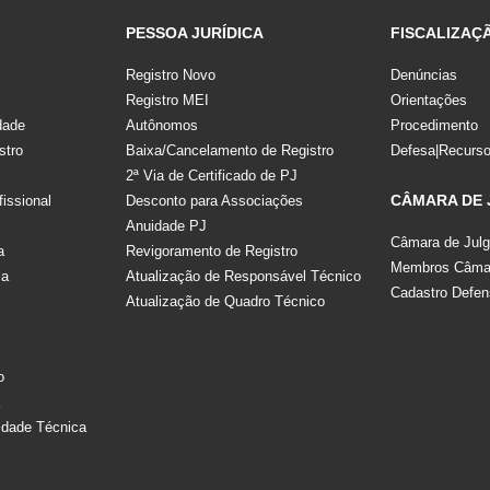
PESSOA JURÍDICA
FISCALIZAÇ
Registro Novo
Denúncias
Registro MEI
Orientações
dade
Autônomos
Procedimento
stro
Baixa/Cancelamento de Registro
Defesa|Recurs
2ª Via de Certificado de PJ
CÂMARA DE
fissional
Desconto para Associações
Anuidade PJ
Câmara de Jul
a
Revigoramento de Registro
Membros Câmar
la
Atualização de Responsável Técnico
Cadastro Defen
Atualização de Quadro Técnico
s
o
a
idade Técnica