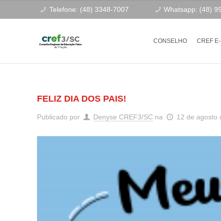
Telefone: (48) 3348-7007
Whatsapp: (48) 9
CONSELHO
CREF E
FELIZ DIA DOS PAIS!
Publicado por
Denyse CREF3/SC
na
12 de agosto