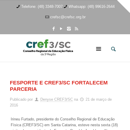
Telefone: (48) 3348-7007
Whatsapp: (48) 99616-2644
crefsc@crefsc.org.br
FESPORTE E CREF3/SC FORTALECEM
PARCERIA
Publicado por
Denyse CREF3/SC
na
21 de março de
2016
Irineu Furtado, presidente do Conselho Regional de Educação
Física (CREF3/SC) em Santa Catarina, esteve nesta sexta (18)