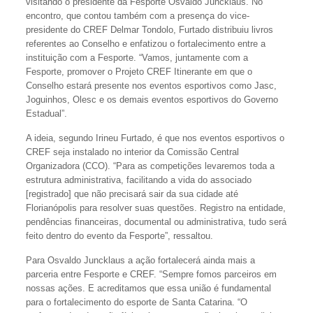
visitando o presidente da Fesporte Osvaldo Juncklaus. No
encontro, que contou também com a presença do vice-
presidente do CREF Delmar Tondolo, Furtado distribuiu livros
referentes ao Conselho e enfatizou o fortalecimento entre a
instituição com a Fesporte. “Vamos, juntamente com a
Fesporte, promover o Projeto CREF Itinerante em que o
Conselho estará presente nos eventos esportivos como Jasc,
Joguinhos, Olesc e os demais eventos esportivos do Governo
Estadual”.
A ideia, segundo Irineu Furtado, é que nos eventos esportivos o
CREF seja instalado no interior da Comissão Central
Organizadora (CCO). “Para as competições levaremos toda a
estrutura administrativa, facilitando a vida do associado
[registrado] que não precisará sair da sua cidade até
Florianópolis para resolver suas questões. Registro na entidade,
pendências financeiras, documental ou administrativa, tudo será
feito dentro do evento da Fesporte”, ressaltou.
Para Osvaldo Juncklaus a ação fortalecerá ainda mais a
parceria entre Fesporte e CREF. “Sempre fomos parceiros em
nossas ações. E acreditamos que essa união é fundamental
para o fortalecimento do esporte de Santa Catarina. “O