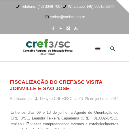
Telefone: (48) 3348-7007
Whatsapp: (48) 99616-2644
crefsc@crefsc.org.br
FISCALIZAÇÃO DO CREF3/SC VISITA
JOINVILLE E SÃO JOSÉ
Publicado por
Denyse CREF3/SC
na
25 de junho de 2014
Entre os dias 09 e 18 de junho, a Agente de Orientação do
CREF3/SC, Leandra Teixeira Capanema (CREF 010002-G/SC),
realizou 17 visitas compreendendo eventos e estabelecimentos