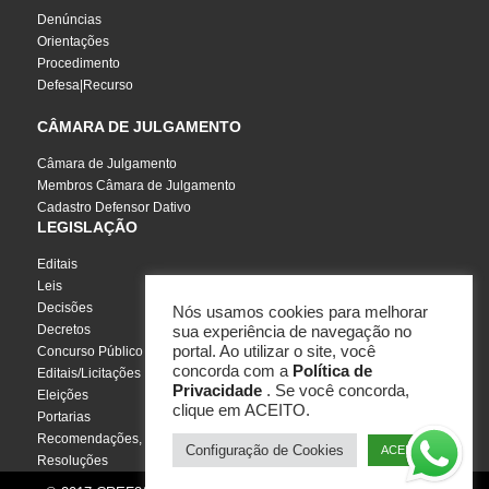
Denúncias
Orientações
Procedimento
Defesa|Recurso
CÂMARA DE JULGAMENTO
Câmara de Julgamento
Membros Câmara de Julgamento
Cadastro Defensor Dativo
LEGISLAÇÃO
Editais
Leis
Decisões
Nós usamos cookies para melhorar
Decretos
sua experiência de navegação no
portal. Ao utilizar o site, você
Concurso Público
concorda com a
Política de
Editais/Licitações
Privacidade
. Se você concorda,
Eleições
clique em ACEITO.
Portarias
Recomendações, Pareceres e Notas
Configuração de Cookies
ACEITO
Resoluções