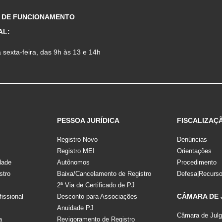
 DE FUNCIONAMENTO
AL:
sexta-feira, das 9h às 13 e 14h
PESSOA JURÍDICA
FISCALIZAÇ
Registro Novo
Denúncias
Registro MEI
Orientações
dade
Autônomos
Procedimento
stro
Baixa/Cancelamento de Registro
Defesa|Recurs
2ª Via de Certificado de PJ
CÂMARA DE
fissional
Desconto para Associações
Anuidade PJ
Câmara de Jul
a
Revigoramento de Registro