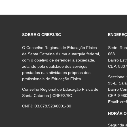
SOBRE O CREF3/SC
ENDERE
O Conselho Regional de Educação Física
Sede: Rua
de Santa Catarina é uma autarquia federal,
668
com o objetivo de defender a sociedade,
Bairro Est
zelando pela qualidade dos serviços
CEP: 880
prestados nas atividades próprias dos
Seccional
profissionais de Educação Física.
93-E, Sala
Conselho Regional de Educação Física de
Bairro Ce
Santa Catarina | CREF3/SC
CEP: 898
Email:
cre
CNPJ: 03.678.523/0001-80
HORÁRIO
Segunda a 