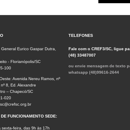
ÇO
TELEFONES
 General Eurico Gaspar Dutra,
Fale com o CREF3/SC, ligue pa
(48) 33487007
reito - Florianópolis/SC
ou envie mensagem de texto p
75-100
whatsapp (48)99616-2644
 Oeste: Avenida Nereu Ramos, nº
 nº 8, Ed. Alexandre
ntro – Chapecó/SC
01-020
fsc@crefsc.org.br
 DE FUNCIONAMENTO SEDE:
sexta-feira, das 9h às 17h