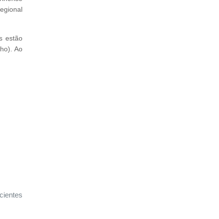
egional
s estão
ho). Ao
cientes