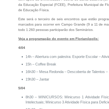
da Educação Especial (FCEE), Prefeitura Municipal de Fl
de Educação Física.
Este será o terceiro de seis encontros que estão prog
marcados para ocorrer em Campo Grande (9 a 11 de maio
todo 1.260 pessoas participarão dos Seminários.
Veja a programação do evento em Florianópolis:
4/04
14h – Abertura com palestra: Esporte Escolar – Ativ
15h – Coffee Break
16h30 – Mesa Redonda – Descoberta de Talentos – 3 
19h30 – Jantar
5/04
8h30 – MINICURSOS: Minicurso 1 Atividade Física 
Intelectuais; Minicurso 3 Atividade Física para Defici