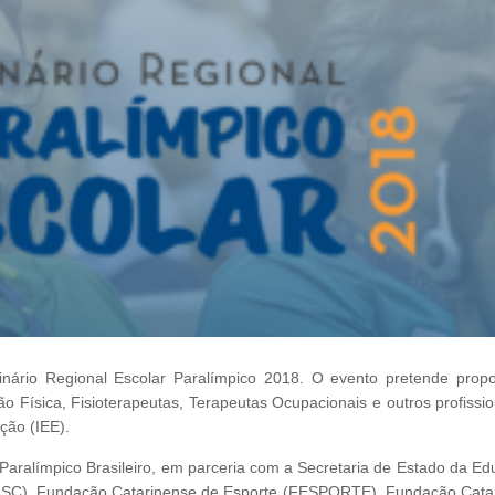
minário Regional Escolar Paralímpico 2018. O evento pretende propo
o Física, Fisioterapeutas, Terapeutas Ocupacionais e outros profissio
ção (IEE).
ê Paralímpico Brasileiro, em parceria com a Secretaria de Estado da E
UFSC), Fundação Catarinense de Esporte (FESPORTE), Fundação Cata