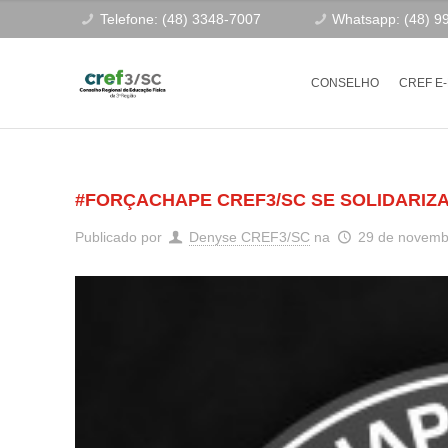
Telefone: (48) 3348-7007
Whatsapp: (48) 9
CONSELHO
CREF E
#FORÇACHAPE CREF3/SC SE SOLIDARIZ
Publicado por
Denyse CREF3/SC
na
29 de novemb