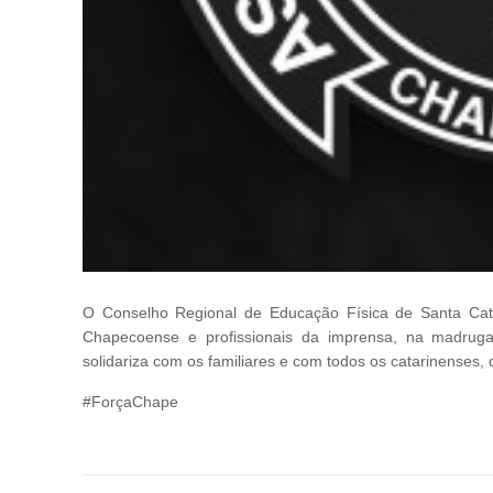
O Conselho Regional de Educação Física de Santa Catar
Chapecoense e profissionais da imprensa, na madrug
solidariza com os familiares e com todos os catarinenses, 
#ForçaChape