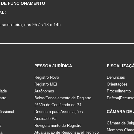
 DE FUNCIONAMENTO
AL:
sexta-feira, das 9h às 13 e 14h
PESSOA JURÍDICA
FISCALIZAÇ
Registro Novo
Denúncias
Registro MEI
Orientações
dade
Autônomos
Procedimento
stro
Baixa/Cancelamento de Registro
Defesa|Recurs
2ª Via de Certificado de PJ
CÂMARA DE
fissional
Desconto para Associações
Anuidade PJ
Câmara de Jul
a
Revigoramento de Registro
Membros Câmar
la
Atualização de Responsável Técnico