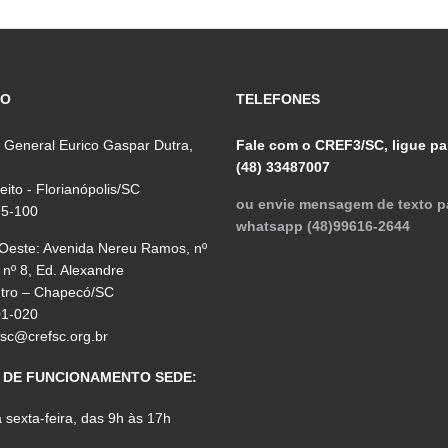
ÇO
TELEFONES
 General Eurico Gaspar Dutra,
Fale com o CREF3/SC, ligue pa
(48) 33487007
reito - Florianópolis/SC
ou envie mensagem de texto p
75-100
whatsapp (48)99616-2644
 Oeste: Avenida Nereu Ramos, nº
 nº 8, Ed. Alexandre
ntro – Chapecó/SC
01-020
fsc@crefsc.org.br
 DE FUNCIONAMENTO SEDE:
sexta-feira, das 9h às 17h