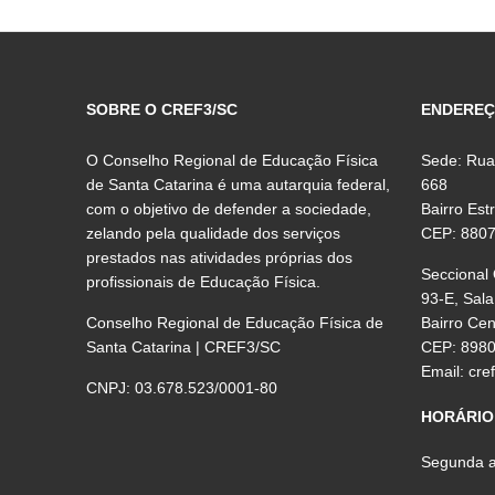
SOBRE O CREF3/SC
ENDERE
O Conselho Regional de Educação Física
Sede: Rua
de Santa Catarina é uma autarquia federal,
668
com o objetivo de defender a sociedade,
Bairro Est
zelando pela qualidade dos serviços
CEP: 880
prestados nas atividades próprias dos
Seccional
profissionais de Educação Física.
93-E, Sala
Conselho Regional de Educação Física de
Bairro Ce
Santa Catarina | CREF3/SC
CEP: 898
Email:
cre
CNPJ: 03.678.523/0001-80
HORÁRIO
Segunda a 