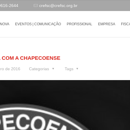
9616-2644
crefsc@crefsc.org.br
-NOVA
EVENTOS | COMUNICAÇÃO
PROFISSIONAL
EMPRESA
FISC
A COM A CHAPECOENSE
ro de 2016
Categorias
Tags