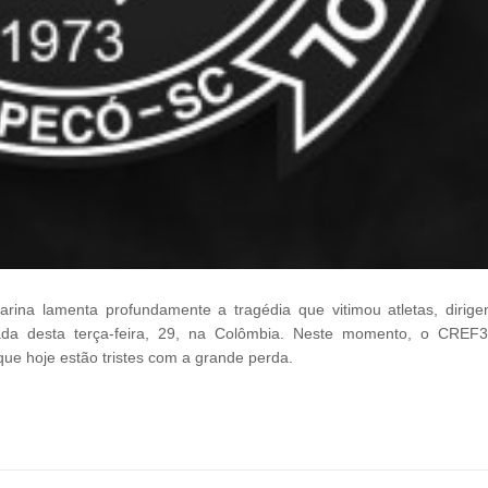
ina lamenta profundamente a tragédia que vitimou atletas, dirige
ada desta terça-feira, 29, na Colômbia. Neste momento, o CREF
que hoje estão tristes com a grande perda.