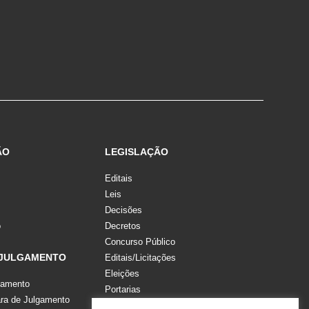
ÃO
LEGISLAÇÃO
Editais
Leis
Decisões
o
Decretos
Concurso Público
 JULGAMENTO
Editais/Licitações
Eleições
gamento
Portarias
a de Julgamento
Recomendações, Pareceres e Notas