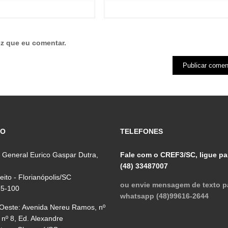
z que eu comentar.
ÇO
TELEFONES
 General Eurico Gaspar Dutra,
Fale com o CREF3/SC, ligue pa
(48) 33487007
reito - Florianópolis/SC
ou envie mensagem de texto p
75-100
whatsapp (48)99616-2644
 Oeste: Avenida Nereu Ramos, nº
 nº 8, Ed. Alexandre