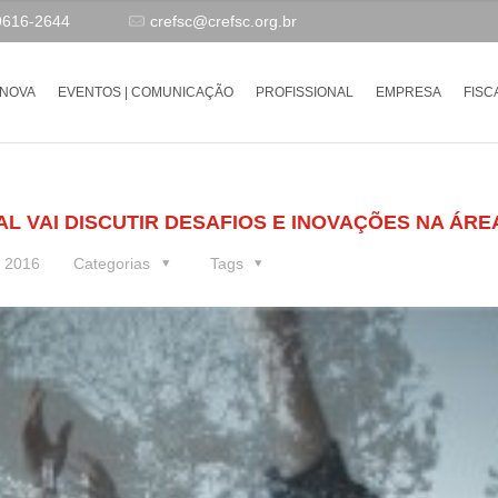
9616-2644
crefsc@crefsc.org.br
-NOVA
EVENTOS | COMUNICAÇÃO
PROFISSIONAL
EMPRESA
FISC
L VAI DISCUTIR DESAFIOS E INOVAÇÕES NA ÁRE
e 2016
Categorias
Tags