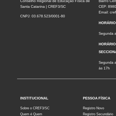
Conselho Regional de Educação Física de
Bairro Ce
Santa Catarina | CREF3/SC
CEP: 898
Email:
cre
CNPJ: 03.678.523/0001-80
HORÁRIO
Segunda a 
HORÁRIO
SECCION
Segunda a 
às 17h
INSTITUCIONAL
PESSOA FÍSICA
Sobre o CREF3/SC
Registro Novo
Quem é Quem
Registro Secundário