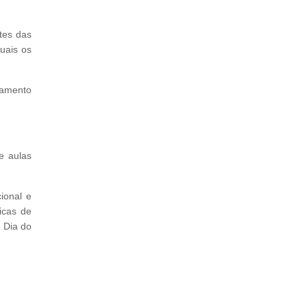
ntes das
uais os
hamento
e aulas
ional e
icas de
 Dia do