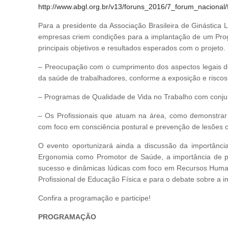
http://www.abgl.org.br/v13/foruns_2016/7_forum_naciona
Para a presidente da Associação Brasileira de Ginástica L
empresas criem condições para a implantação de um Prog
principais objetivos e resultados esperados com o projeto. 
– Preocupação com o cumprimento dos aspectos legais 
da saúde de trabalhadores, conforme a exposição e riscos
– Programas de Qualidade de Vida no Trabalho com conj
– Os Profissionais que atuam na área, como demonstrar 
com foco em consciência postural e prevenção de lesões 
O evento oportunizará ainda a discussão da importânci
Ergonomia como Promotor de Saúde, a importância de pla
sucesso e dinâmicas lúdicas com foco em Recursos Hum
Profissional de Educação Física e para o debate sobre a im
Confira a programação e participe!
PROGRAMAÇÃO