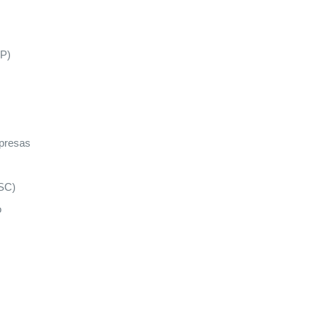
SP)
mpresas
 SC)
o