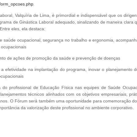
l/form_opcoes.php
.
aboral, Valquíria de Lima, é primordial e indispensável que os dirige
rama de Ginástica Laboral adequado, sinalizando de maneira clara q
Entre eles, ela destaca:
de saúde ocupacional, segurança no trabalho e ergonomia, acompan
 ocupacionais
unto de ações de promoção da saúde e prevenção de doenças
a efetividade na implantação do programa, inovar o planejamento d
ocupacionais
a do profissional de Educação Física nas equipes de Saúde Ocupac
nejamentos técnicos alinhados com os objetivos empresariais, prát
anos. O Fórum será também uma oportunidade para comemoração do
portância da valorização deste profissional no ambiente corporativo.