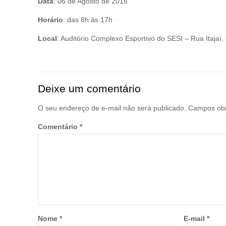
Data
: 06 de Agosto de 2016
Horário
: das 8h às 17h
Local
: Auditório Complexo Esportivo do SESI – Rua Itajaí
Deixe um comentário
O seu endereço de e-mail não será publicado.
Campos obr
Comentário
*
Nome
*
E-mail
*