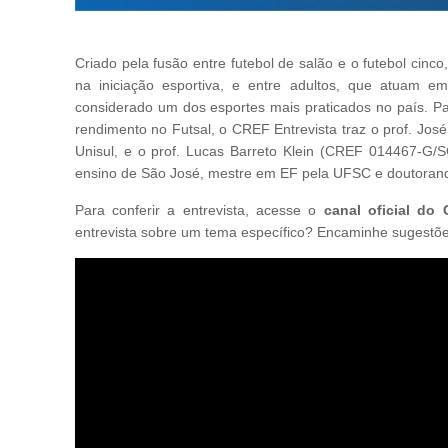
Criado pela fusão entre futebol de salão e o futebol cinco
na iniciação esportiva, e entre adultos, que atuam 
considerado um dos esportes mais praticados no país. Pa
rendimento no Futsal, o CREF Entrevista traz o prof. Jo
Unisul, e o prof. Lucas Barreto Klein (CREF 014467-G/SC
ensino de São José, mestre em EF pela UFSC e doutora
Para conferir a entrevista, acesse o
canal oficial do
entrevista sobre um tema específico? Encaminhe sugestões 