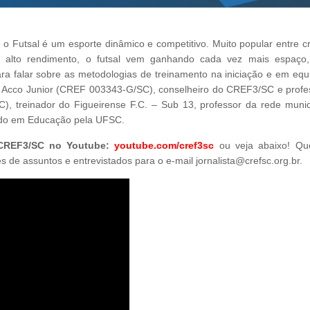
, o Futsal é um esporte dinâmico e competitivo. Muito popular entre c
em alto rendimento, o futsal vem ganhando cada vez mais espaço
ra falar sobre as metodologias de treinamento na iniciação e em equ
sé Acco Junior (CREF 003343-G/SC), conselheiro do CREF3/SC e profe
), treinador do Figueirense F.C. – Sub 13, professor da rede munic
ndo em Educação pela UFSC.
 CREF3/SC no Youtube:
youtube.com/cref3sc
ou veja abaixo! Q
de assuntos e entrevistados para o e-mail jornalista@crefsc.org.br.