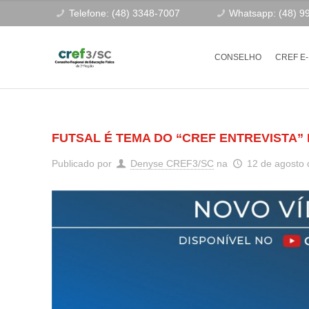
Telefone: (48) 3348-7007
Whatsapp: (48) 9
CONSELHO
CREF E
FUTSAL É TEMA DO “CREF ENTREVISTA”
Publicado por
Denyse CREF3/SC
na
12 de agosto