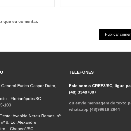
z que eu comentar.
ÇO
TELEFONES
 General Eurico Gaspar Dutra,
Fale com o CREF3/SC, ligue pa
(48) 33487007
reito - Florianópolis/SC
ou envie mensagem de texto p
75-100
whatsapp (48)99616-2644
 Oeste: Avenida Nereu Ramos, nº
 nº 8, Ed. Alexandre
ntro – Chapecó/SC