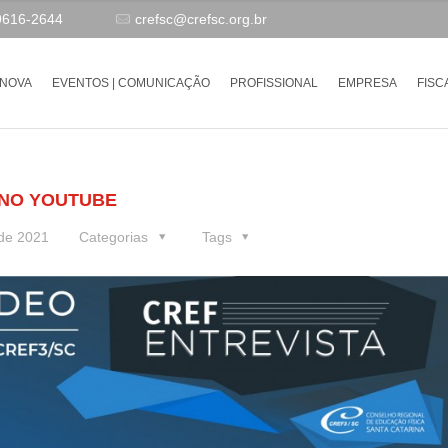
9616-2644
crefsc@crefsc.org.br
-NOVA
EVENTOS | COMUNICAÇÃO
PROFISSIONAL
EMPRESA
FISC
 NO YOUTUBE
 de 2021
Categorias
Tags