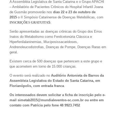
A Assembléia Legislativa de Santa Catarina e o Grupo APACHI
– Ambilatório de Pacientes Crônicos do Hospital Infantil Joana
de Gusmão promoverão nos
dias 22 e 23 de outubro de
2015
o II Simpósio Catarinense de Doenças Metebólicas, com
INSCRIÇÕES GRATUITA
S
.
Serão apresentadas as doenças crônicas do Grupo dos Erros
Inatos do Metabolismo como Fenilcetonúria Clássica e
Hiperfenilalaninemias, Muciposissacaridoses,
Andrenoleucodistrofias, Doenças de Pompe, Doenças Raras em
geral.
Existem cerca de 500 doenças que pertencem a este grupo e
que acometem em torno de 15.000 crianças.
O evento será realizado no
Auditório Antonieta de Barros da
Assembleia Legislativa do Estado de Santa Catarina, em
Florianópolis, com entrada franca
.
Os interessados devem solicitar a ficha de inscrição pelo e-
mail simetab2015@mundialeventos-sc.com.br ou entre em
contato com Patrícia pelo fone 48 9923.7452