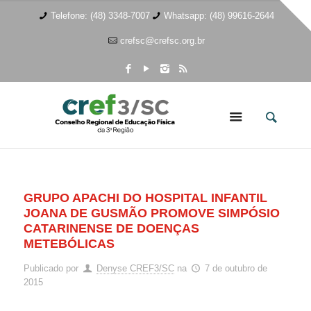
Telefone: (48) 3348-7007
Whatsapp: (48) 99616-2644
crefsc@crefsc.org.br
GRUPO APACHI DO HOSPITAL INFANTIL
JOANA DE GUSMÃO PROMOVE SIMPÓSIO
CATARINENSE DE DOENÇAS
METEBÓLICAS
Publicado por
Denyse CREF3/SC
na
7 de outubro de
2015