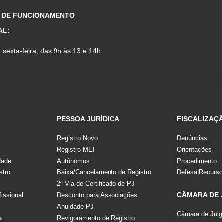
 DE FUNCIONAMENTO
AL:
sexta-feira, das 9h às 13 e 14h
PESSOA JURÍDICA
FISCALIZAÇ
Registro Novo
Denúncias
Registro MEI
Orientações
dade
Autônomos
Procedimento
stro
Baixa/Cancelamento de Registro
Defesa|Recurs
2ª Via de Certificado de PJ
CÂMARA DE
fissional
Desconto para Associações
Anuidade PJ
Câmara de Jul
a
Revigoramento de Registro