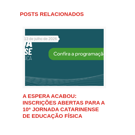
POSTS RELACIONADOS
13 de julho de 2026
A ESPERA ACABOU:
INSCRIÇÕES ABERTAS PARA A
10ª JORNADA CATARINENSE
DE EDUCAÇÃO FÍSICA