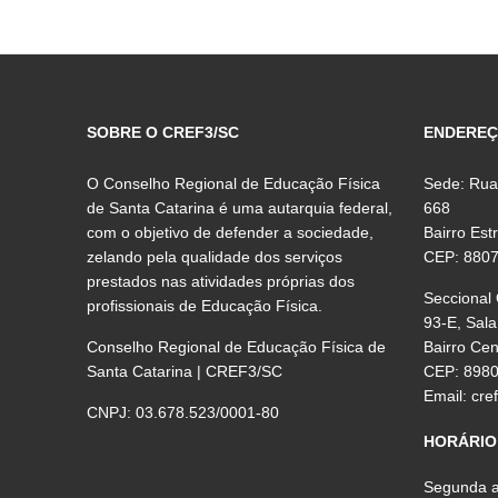
SOBRE O CREF3/SC
ENDERE
O Conselho Regional de Educação Física
Sede: Rua
de Santa Catarina é uma autarquia federal,
668
com o objetivo de defender a sociedade,
Bairro Est
zelando pela qualidade dos serviços
CEP: 880
prestados nas atividades próprias dos
Seccional
profissionais de Educação Física.
93-E, Sala
Conselho Regional de Educação Física de
Bairro Ce
Santa Catarina | CREF3/SC
CEP: 898
Email:
cre
CNPJ: 03.678.523/0001-80
HORÁRIO
Segunda a 