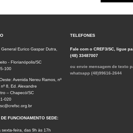
ÇO
TELEFONES
 General Eurico Gaspar Dutra,
Fale com o CREF3/SC, ligue pa
(48) 33487007
reito - Florianópolis/SC
ou envie mensagem de texto p
75-100
whatsapp (48)99616-2644
 Oeste: Avenida Nereu Ramos, nº
 nº 8, Ed. Alexandre
ntro – Chapecó/SC
01-020
fsc@crefsc.org.br
 DE FUNCIONAMENTO SEDE:
sexta-feira, das 9h às 17h