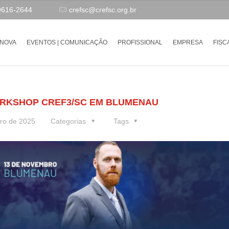
9616-2644
crefsc@crefsc.org.br
-NOVA
EVENTOS | COMUNICAÇÃO
PROFISSIONAL
EMPRESA
FISC
WORKSHOP CREF3/SC EM BLUMENAU
ro de 2025
Categorias
Tags