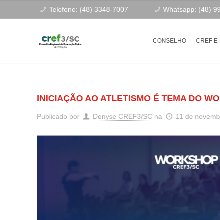
Telefone: (48) 3348-7007
Whatsapp: (48) 9
CONSELHO
CREF E
INICIAÇÃO AO ATLETISMO É TEMA DO 
Publicado por
Denyse CREF3/SC
na
11 de novemb