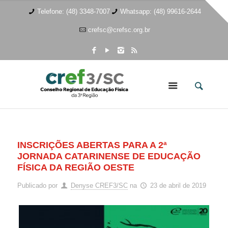
Telefone: (48) 3348-7007
Whatsapp: (48) 99616-2644
crefsc@crefsc.org.br
INSCRIÇÕES ABERTAS PARA A 2ª
JORNADA CATARINENSE DE EDUCAÇÃO
FÍSICA DA REGIÃO OESTE
Publicado por
Denyse CREF3/SC
na
23 de abril de 2019