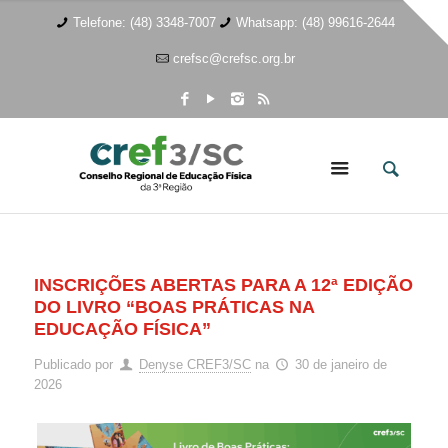
Telefone: (48) 3348-7007
Whatsapp: (48) 99616-2644
crefsc@crefsc.org.br
INSCRIÇÕES ABERTAS PARA A 12ª EDIÇÃO
DO LIVRO “BOAS PRÁTICAS NA
EDUCAÇÃO FÍSICA”
Publicado por
Denyse CREF3/SC
na
30 de janeiro de
2026