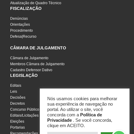
Atualização de Quadro Técnico
FISCALIZAÇÃO
Denúncias
Orientações
Procedimento
Defesa|Recurso
CÂMARA DE JULGAMENTO
Câmara de Julgamento
Membros Câmara de Julgamento
Cadastro Defensor Dativo
LEGISLAÇÃO
Editais
Leis
Decisões
Nós usamos cookies para melhorar
Decretos
sua experiência de navegação no
portal. Ao utilizar o site, você
Concurso Público
concorda com a
Política de
Editais/Licitações
Privacidade
. Se você concorda,
Eleições
clique em ACEITO.
Portarias
Recomendações, Pareceres e Notas