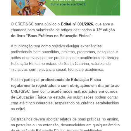
O CREF3/SC torna público o
Edital nº 001/2026
, que abre a
chamada para submissão de artigos destinados à
12ª edição
do livro “Boas Práticas na Educação Física”
.
A publicação tem como objetivo divulgar experiências
profissionais bem-sucedidas, projetos, programas, pesquisas e
ações desenvolvidas por profissionais e acadêmicos da área da
Educação Física no estado de Santa Catarina, valorizando
iniciativas com relevância social, técnica e acadêmica.
Podem participar
profissionais de Educação Física
regularmente registrados e com obrigações em dia junto ao
CREF3/SC
, bem como
acadêmicos matriculados em cursos
de Educação Física no estado
. As submissões podem contar
com até cinco coautores, respeitando os critérios estabelecidos
no edital.
Os trabalhos devem abordar relatos de boas práticas no ensino,
na pesquisa ou na extensão, desenvolvidos em qualquer âmbito
de atuação da Educação Física. Artigos já publicados