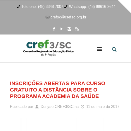
Telefone: (48) 3348-7007
Whatsapp: (48) 99616-2644
crefsc@crefsc.org.br
INSCRIÇÕES ABERTAS PARA CURSO
GRATUITO A DISTÂNCIA SOBRE O
PROGRAMA ACADEMIA DA SAÚDE
Publicado por
Denyse CREF3/SC
na
11 de maio de 2017