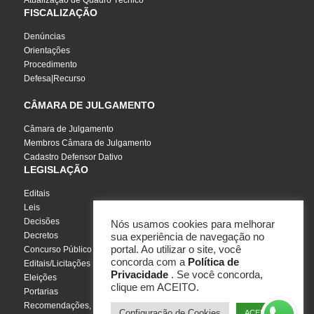
Atualização de Quadro Técnico
FISCALIZAÇÃO
Denúncias
Orientações
Procedimento
Defesa|Recurso
CÂMARA DE JULGAMENTO
Câmara de Julgamento
Membros Câmara de Julgamento
Cadastro Defensor Dativo
LEGISLAÇÃO
Editais
Leis
Decisões
Nós usamos cookies para melhorar
Decretos
sua experiência de navegação no
portal. Ao utilizar o site, você
Concurso Público
concorda com a
Política de
Editais/Licitações
Privacidade
. Se você concorda,
Eleições
clique em ACEITO.
Portarias
Recomendações, Pareceres e Notas
Configuração de Cookies
ACEITO