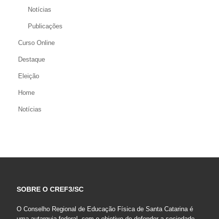
Notícias
Publicações
Curso Online
Destaque
Eleição
Home
Notícias
SOBRE O CREF3/SC
O Conselho Regional de Educação Física de Santa Catarina é
uma autarquia federal, com o objetivo de defender a sociedade,