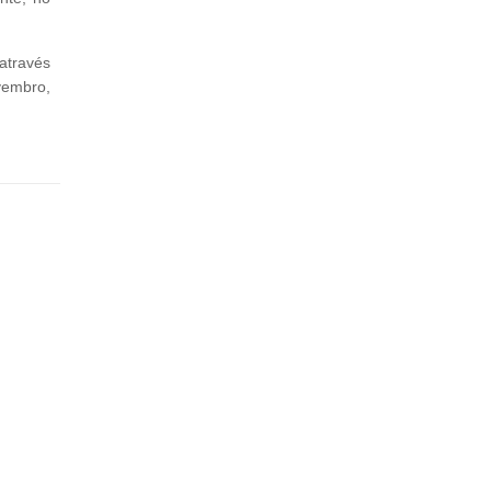
através
vembro,