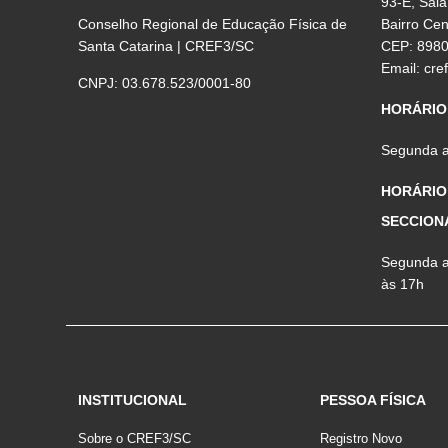
93-E, Sala
Conselho Regional de Educação Física de
Bairro Ce
Santa Catarina | CREF3/SC
CEP: 898
Email:
cre
CNPJ: 03.678.523/0001-80
HORÁRIO
Segunda a 
HORÁRIO
SECCION
Segunda a 
às 17h
INSTITUCIONAL
PESSOA FÍSICA
Sobre o CREF3/SC
Registro Novo