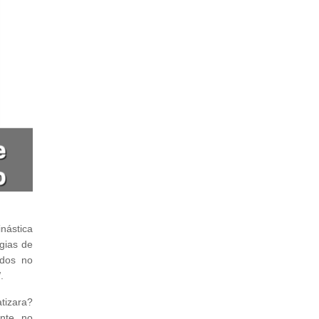
nástica
gias de
ados no
/
.
tizara?
nte, no