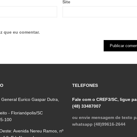
Site
z que eu comentar.
ÇO
TELEFONES
 General Eurico Gaspar Dutra,
Fale com o CREF3/SC, ligue pa
(48) 33487007
reito - Florianópolis/SC
ou envie mensagem de texto p
75-100
whatsapp (48)99616-2644
 Oeste: Avenida Nereu Ramos, nº