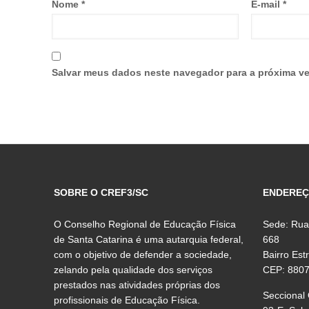
Nome
*
E-mail
*
Salvar meus dados neste navegador para a próxima ve
SOBRE O CREF3/SC
ENDERE
O Conselho Regional de Educação Física
Sede: Rua
de Santa Catarina é uma autarquia federal,
668
com o objetivo de defender a sociedade,
Bairro Est
zelando pela qualidade dos serviços
CEP: 880
prestados nas atividades próprias dos
Seccional
profissionais de Educação Física.