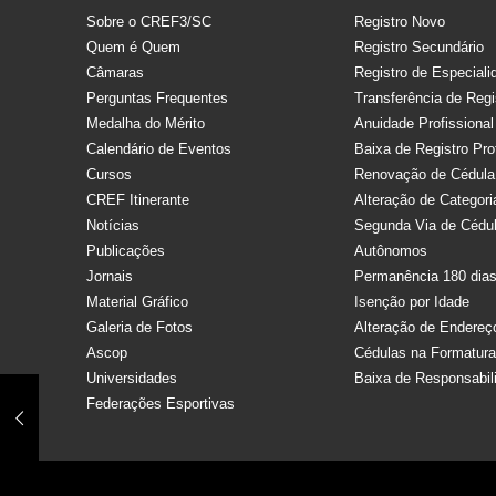
Sobre o CREF3/SC
Registro Novo
Quem é Quem
Registro Secundário
Câmaras
Registro de Especiali
Perguntas Frequentes
Transferência de Regi
Medalha do Mérito
Anuidade Profissional
Calendário de Eventos
Baixa de Registro Pro
Cursos
Renovação de Cédula
CREF Itinerante
Alteração de Categori
Notícias
Segunda Via de Cédu
Publicações
Autônomos
Jornais
Permanência 180 dia
Material Gráfico
Isenção por Idade
Galeria de Fotos
Alteração de Endereç
Ascop
Cédulas na Formatur
Universidades
Baixa de Responsabil
Federações Esportivas