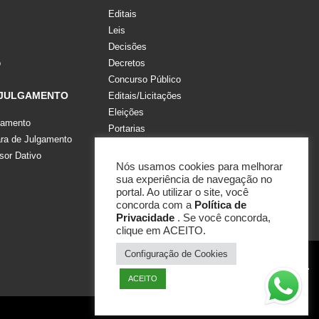
Editais
Leis
Decisões
o
Decretos
Concurso Público
 JULGAMENTO
Editais/Licitações
Eleições
gamento
Portarias
a de Julgamento
Recomendações, Pareceres e Notas
sor Dativo
Resoluções
Nós usamos cookies para melhorar
sua experiência de navegação no
portal. Ao utilizar o site, você
concorda com a
Política de
Privacidade
. Se você concorda,
clique em ACEITO.
Configuração de Cookies
ACEITO