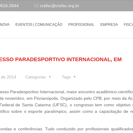
9616-2644
crefsc@crefsc.org.br
-NOVA
EVENTOS | COMUNICAÇÃO
PROFISSIONAL
EMPRESA
FISC
RESSO PARADESPORTIVO INTERNACIONAL, EM
 de 2014
Categorias
Tags
esso Paradesportivo Internacional, maior encontro acadêmico-científi
7 de novembro, em Florianópolis. Organizado pelo CPB, por meio da A
Federal de Santa Catarina (UFSC), o congresso tem como objetivo di
tífico sobre o esporte paralímpico, assim como a capacitação de r
ondas e conferências. Tudo conduzido por profissionais qualificado