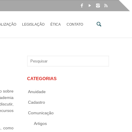
ALIZAÇÃO
LEGISLAÇÃO
ÉTICA
CONTATO
CATEGORIAS
co sobre
Anuidade
cademia
Cadastro
scutir,
ecursos
Comunicação
Artigos
s, como