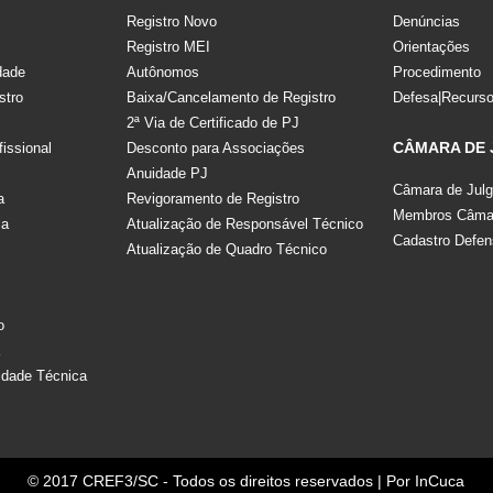
Registro Novo
Denúncias
Registro MEI
Orientações
dade
Autônomos
Procedimento
stro
Baixa/Cancelamento de Registro
Defesa|Recurs
2ª Via de Certificado de PJ
CÂMARA DE
fissional
Desconto para Associações
Anuidade PJ
Câmara de Jul
a
Revigoramento de Registro
Membros Câmar
la
Atualização de Responsável Técnico
Cadastro Defen
Atualização de Quadro Técnico
s
o
a
idade Técnica
© 2017 CREF3/SC - Todos os direitos reservados | Por
InCuca