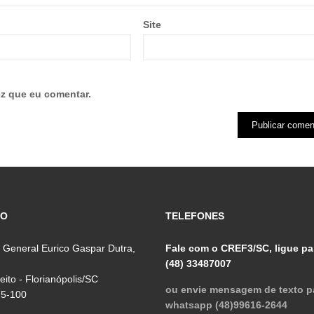
Site
z que eu comentar.
ÇO
TELEFONES
 General Eurico Gaspar Dutra,
Fale com o CREF3/SC, ligue pa
(48) 33487007
reito - Florianópolis/SC
ou envie mensagem de texto p
75-100
whatsapp (48)99616-2644