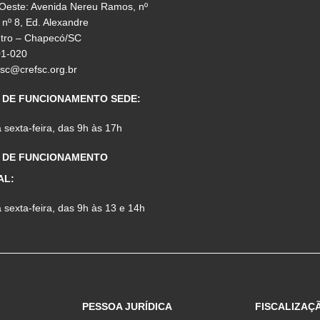
 Oeste: Avenida Nereu Ramos, nº
 nº 8, Ed. Alexandre
ntro – Chapecó/SC
01-020
fsc@crefsc.org.br
 DE FUNCIONAMENTO SEDE:
sexta-feira, das 9h às 17h
 DE FUNCIONAMENTO
AL:
sexta-feira, das 9h às 13 e 14h
PESSOA JURÍDICA
FISCALIZAÇ