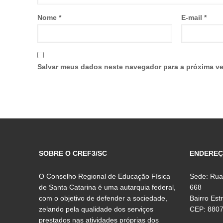
Nome
*
E-mail
*
Salvar meus dados neste navegador para a próxima ve
SOBRE O CREF3/SC
ENDERE
O Conselho Regional de Educação Física
Sede: Rua
de Santa Catarina é uma autarquia federal,
668
com o objetivo de defender a sociedade,
Bairro Est
zelando pela qualidade dos serviços
CEP: 880
prestados nas atividades próprias dos