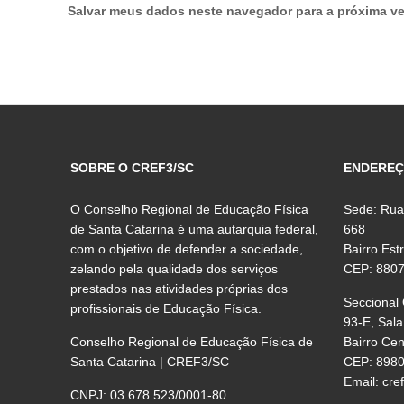
Salvar meus dados neste navegador para a próxima ve
SOBRE O CREF3/SC
ENDERE
O Conselho Regional de Educação Física
Sede: Rua
de Santa Catarina é uma autarquia federal,
668
com o objetivo de defender a sociedade,
Bairro Est
zelando pela qualidade dos serviços
CEP: 880
prestados nas atividades próprias dos
Seccional
profissionais de Educação Física.
93-E, Sala
Conselho Regional de Educação Física de
Bairro Ce
Santa Catarina | CREF3/SC
CEP: 898
Email:
cre
CNPJ: 03.678.523/0001-80