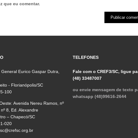
z que eu comentar.
ÇO
TELEFONES
 General Eurico Gaspar Dutra,
Fale com o CREF3/SC, ligue pa
(48) 33487007
reito - Florianópolis/SC
ou envie mensagem de texto p
75-100
whatsapp (48)99616-2644
 Oeste: Avenida Nereu Ramos, nº
 nº 8, Ed. Alexandre
ntro – Chapecó/SC
01-020
fsc@crefsc.org.br