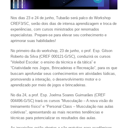
Nos dias 23 e 24 de junho, Tubarão será palco do Workshop
CREF3/SC, serão dois dias de intensa aprendizagem e troca de
experiências, com cursos ministrados por renomados
especialistas. Prepare-se para elevar seu conhecimento e
aprimorar suas habilidades!
No primeiro dia do workshop, 23 de junho, o prof. Esp. Gilson
Roberto da Silva (CREF 000121-G/SC), conduzirá os cursos
“Voleibol Escolar: o ensino da técnica e da tática” e
“Criatividade nos Jogos, Brincadeiras e Recreação”, para os que
buscam aprofundar seus conhecimentos em atividades lúdicas,
promovendo a interação, o desenvolvimento motor e o
aprendizado por meio de jogos e brincadeiras.
No dia 24, a prof. Esp. Joelma Soares Guimarães (CREF
004496-G/SC) trará os cursos “Musculação – A nova visão do
treinamento físico” e “Personal Class – Musculação nas aulas
coletivas”, apresentando as mais recentes tendências e
técnicas para potencializar os resultados das aulas.
As inscrições estão abertas e são gratuitas para acadêmicos