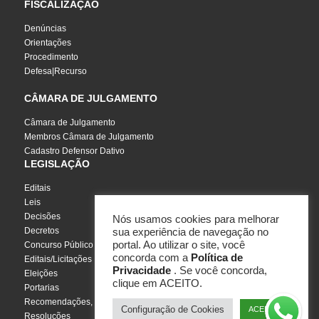
FISCALIZAÇÃO
Denúncias
Orientações
Procedimento
Defesa|Recurso
CÂMARA DE JULGAMENTO
Câmara de Julgamento
Membros Câmara de Julgamento
Cadastro Defensor Dativo
LEGISLAÇÃO
Editais
Leis
Decisões
Nós usamos cookies para melhorar
Decretos
sua experiência de navegação no
portal. Ao utilizar o site, você
Concurso Público
concorda com a
Política de
Editais/Licitações
Privacidade
. Se você concorda,
Eleições
clique em ACEITO.
Portarias
Recomendações, Pareceres e Notas
Configuração de Cookies
ACEITO
Resoluções