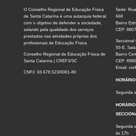
O Conselho Regional de Educação Física
Sede: Rua
de Santa Catarina é uma autarquia federal,
668
com o objetivo de defender a sociedade,
Bairro Est
zelando pela qualidade dos serviços
CEP: 880
prestados nas atividades próprias dos
Seccional
profissionais de Educação Física.
93-E, Sala
Conselho Regional de Educação Física de
Bairro Ce
Santa Catarina | CREF3/SC
CEP: 898
Email:
cre
CNPJ: 03.678.523/0001-80
HORÁRIO
Segunda a 
HORÁRIO
SECCION
Segunda a 
às 17h