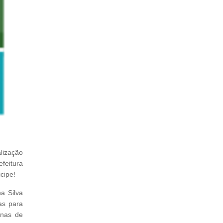
lização
efeitura
cipe!
a Silva
as para
enas de