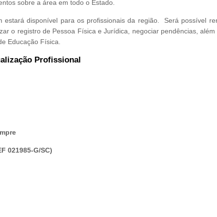
mentos sobre a área em todo o Estado.
estará disponível para os profissionais da região. Será possível re
lizar o registro de Pessoa Física e Jurídica, negociar pendências, além 
 de Educação Física.
lização Profissional
empre
REF 021985-G/SC)