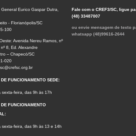
 General Eurico Gaspar Dutra,
Fale com o CREF3/SC, ligue pa
(48) 33487007
reito - Florianópolis/SC
ou envie mensagem de texto p
75-100
whatsapp (48)99616-2644
 Oeste: Avenida Nereu Ramos, nº
 nº 8, Ed. Alexandre
ntro – Chapecó/SC
01-020
fsc@crefsc.org.br
 DE FUNCIONAMENTO SEDE:
sexta-feira, das 9h às 17h
 DE FUNCIONAMENTO
AL:
sexta-feira, das 9h às 13 e 14h