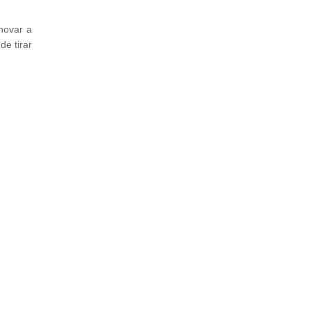
novar a
de tirar