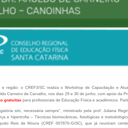
s e região: o CREF3/SC realiza o Workshop de Capacitação e Atua
roldo Carneiro de Carvalho, nos dias 29 e 30 de junho, com apoio da Pr
o gratuitas
para profissionais de Educação Física e acadêmicos. Parti
gatória sim, necessária sempre”, ministrado pela prof. Juliana Regin
 e hipertrofia – Técnicas biomecânicas, fisiológicas e metodológic
o Augusto Reis de Moura (CREF 007870-G/SC), que já reuniram cent