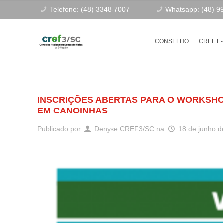
Telefone: (48) 3348-7007
Whatsapp: (48) 9
CONSELHO
CREF E
INSCRIÇÕES ABERTAS PARA O WORKSHO
EM CANOINHAS
Publicado por
Denyse CREF3/SC
na
18 de junho d