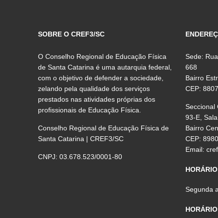
SOBRE O CREF3/SC
ENDERE
O Conselho Regional de Educação Física
Sede: Rua
de Santa Catarina é uma autarquia federal,
668
com o objetivo de defender a sociedade,
Bairro Est
zelando pela qualidade dos serviços
CEP: 880
prestados nas atividades próprias dos
Seccional
profissionais de Educação Física.
93-E, Sala
Conselho Regional de Educação Física de
Bairro Ce
Santa Catarina | CREF3/SC
CEP: 898
Email:
cre
CNPJ: 03.678.523/0001-80
HORÁRIO
Segunda a 
HORÁRIO