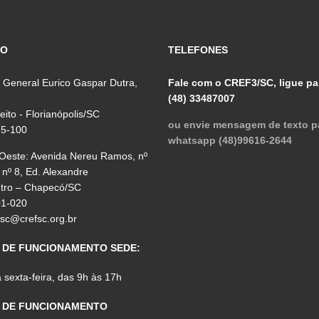
ÇO
TELEFONES
 General Eurico Gaspar Dutra,
Fale com o CREF3/SC, ligue pa
(48) 33487007
reito - Florianópolis/SC
ou envie mensagem de texto p
75-100
whatsapp (48)99616-2644
 Oeste: Avenida Nereu Ramos, nº
 nº 8, Ed. Alexandre
ntro – Chapecó/SC
01-020
fsc@crefsc.org.br
 DE FUNCIONAMENTO SEDE:
sexta-feira, das 9h às 17h
 DE FUNCIONAMENTO