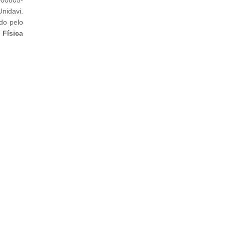
nidavi.
do pelo
 Física