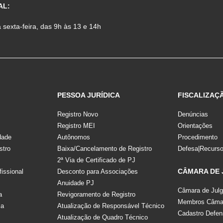
AL:
sexta-feira, das 9h às 13 e 14h
PESSOA JURÍDICA
FISCALIZAÇ
Registro Novo
Denúncias
Registro MEI
Orientações
dade
Autônomos
Procedimento
stro
Baixa/Cancelamento de Registro
Defesa|Recurs
2ª Via de Certificado de PJ
CÂMARA DE
fissional
Desconto para Associações
Anuidade PJ
Câmara de Jul
a
Revigoramento de Registro
Membros Câmar
la
Atualização de Responsável Técnico
Cadastro Defen
Atualização de Quadro Técnico