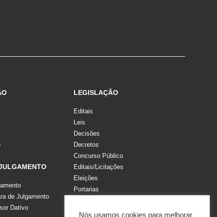
ÃO
LEGISLAÇÃO
Editais
Leis
Decisões
o
Decretos
Concurso Público
 JULGAMENTO
Editais/Licitações
Eleições
gamento
Portarias
a de Julgamento
Recomendações, Pareceres e Notas
sor Dativo
Resoluções
Nós usamos cookies para melhorar