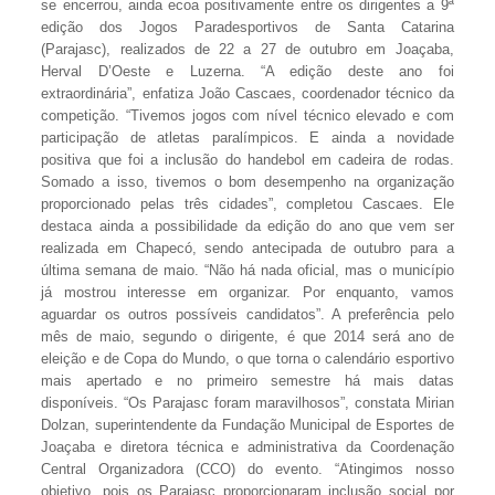
se encerrou, ainda ecoa positivamente entre os dirigentes a 9ª
edição dos Jogos Paradesportivos de Santa Catarina
(Parajasc), realizados de 22 a 27 de outubro em Joaçaba,
Herval D’Oeste e Luzerna. “A edição deste ano foi
extraordinária”, enfatiza João Cascaes, coordenador técnico da
competição. “Tivemos jogos com nível técnico elevado e com
participação de atletas paralímpicos. E ainda a novidade
positiva que foi a inclusão do handebol em cadeira de rodas.
Somado a isso, tivemos o bom desempenho na organização
proporcionado pelas três cidades”, completou Cascaes. Ele
destaca ainda a possibilidade da edição do ano que vem ser
realizada em Chapecó, sendo antecipada de outubro para a
última semana de maio. “Não há nada oficial, mas o município
já mostrou interesse em organizar. Por enquanto, vamos
aguardar os outros possíveis candidatos”. A preferência pelo
mês de maio, segundo o dirigente, é que 2014 será ano de
eleição e de Copa do Mundo, o que torna o calendário esportivo
mais apertado e no primeiro semestre há mais datas
disponíveis. “Os Parajasc foram maravilhosos”, constata Mirian
Dolzan, superintendente da Fundação Municipal de Esportes de
Joaçaba e diretora técnica e administrativa da Coordenação
Central Organizadora (CCO) do evento. “Atingimos nosso
objetivo, pois os Parajasc proporcionaram inclusão social por