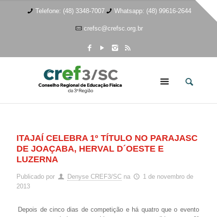
Telefone: (48) 3348-7007
Whatsapp: (48) 99616-2644
crefsc@crefsc.org.br
ITAJAÍ CELEBRA 1º TÍTULO NO PARAJASC
DE JOAÇABA, HERVAL D´OESTE E
LUZERNA
Publicado por
Denyse CREF3/SC
na
1 de novembro de
2013
Depois de cinco dias de competição e há quatro que o evento