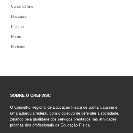
Curso Online
Destaque
Eleição
Home
Notícias
SOBRE O CREF3/SC
O Conselho Regional de Educação Física de Santa Catarina é
uma autarquia federal, com o objetivo de defender a sociedade,
zelando pela qualidade dos serviços prestados nas atividades
próprias dos profissionais de Educação Física.