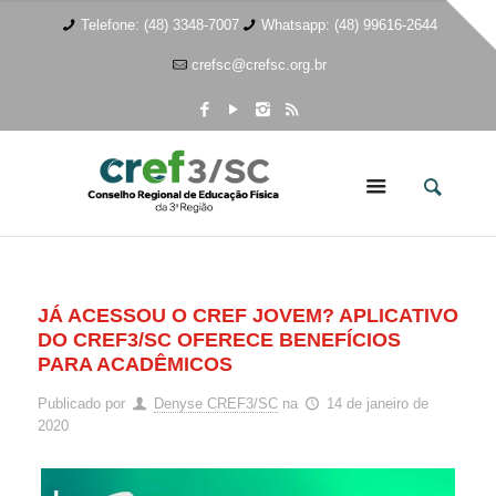
Telefone: (48) 3348-7007
Whatsapp: (48) 99616-2644
crefsc@crefsc.org.br
JÁ ACESSOU O CREF JOVEM? APLICATIVO
DO CREF3/SC OFERECE BENEFÍCIOS
PARA ACADÊMICOS
Publicado por
Denyse CREF3/SC
na
14 de janeiro de
2020