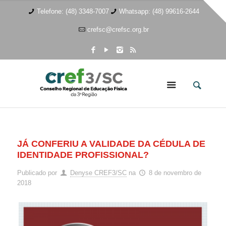
Telefone: (48) 3348-7007
Whatsapp: (48) 99616-2644
crefsc@crefsc.org.br
JÁ CONFERIU A VALIDADE DA CÉDULA DE
IDENTIDADE PROFISSIONAL?
Publicado por
Denyse CREF3/SC
na
8 de novembro de
2018