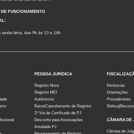
 DE FUNCIONAMENTO
AL:
sexta-feira, das 9h às 13 e 14h
PESSOA JURÍDICA
FISCALIZAÇ
Registro Novo
Denúncias
Registro MEI
Orientações
dade
Autônomos
Procedimento
stro
Baixa/Cancelamento de Registro
Defesa|Recurs
2ª Via de Certificado de PJ
CÂMARA DE
fissional
Desconto para Associações
Anuidade PJ
Câmara de Jul
a
Revigoramento de Registro