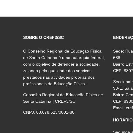
SOBRE O CREF3/SC
ENDERE
O Conselho Regional de Educação Física
Sede: Rua
de Santa Catarina é uma autarquia federal,
668
com o objetivo de defender a sociedade,
Bairro Est
zelando pela qualidade dos serviços
CEP: 880
prestados nas atividades próprias dos
Seccional
profissionais de Educação Física.
93-E, Sala
Conselho Regional de Educação Física de
Bairro Ce
Santa Catarina | CREF3/SC
CEP: 898
Email:
cre
CNPJ: 03.678.523/0001-80
HORÁRIO
Segunda a 