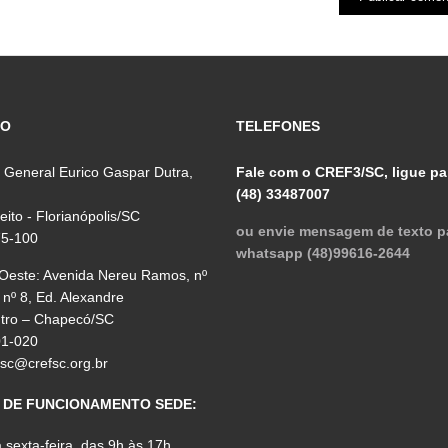
ÇO
TELEFONES
 General Eurico Gaspar Dutra,
Fale com o CREF3/SC, ligue pa
(48) 33487007
reito - Florianópolis/SC
ou envie mensagem de texto p
75-100
whatsapp (48)99616-2644
 Oeste: Avenida Nereu Ramos, nº
 nº 8, Ed. Alexandre
ntro – Chapecó/SC
01-020
fsc@crefsc.org.br
 DE FUNCIONAMENTO SEDE:
sexta-feira, das 9h às 17h