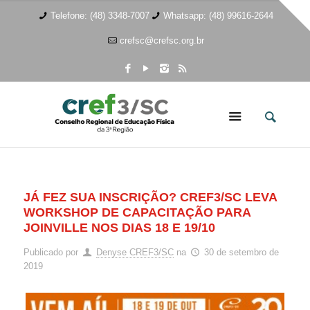
Telefone: (48) 3348-7007
Whatsapp: (48) 99616-2644
crefsc@crefsc.org.br
JÁ FEZ SUA INSCRIÇÃO? CREF3/SC LEVA
WORKSHOP DE CAPACITAÇÃO PARA
JOINVILLE NOS DIAS 18 E 19/10
Publicado por
Denyse CREF3/SC
na
30 de setembro de
2019