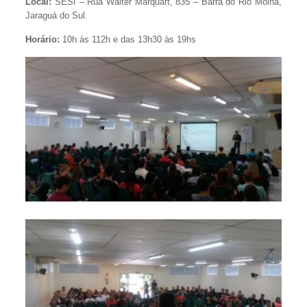
Local:
SESI – Rua Walter Marquart, 835 – Barra do Rio Molha,
Jaraguá do Sul.
Horário:
10h às 112h e das 13h30 às 19hs