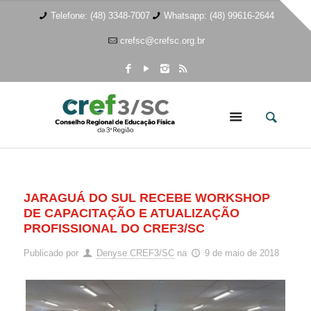
Telefone: (48) 3348-7007
Whatsapp: (48) 99616-2644
crefsc@crefsc.org.br
JARAGUÁ DO SUL RECEBE WORKSHOP
DE CAPACITAÇÃO E ATUALIZAÇÃO
PROFISSIONAL DO CREF3/SC
Publicado por
Denyse CREF3/SC
na
9 de maio de 2018