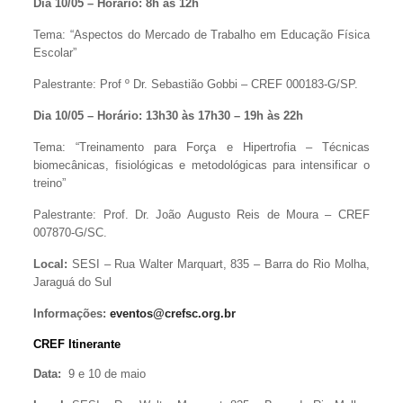
Dia 10/05 – Horário: 8h às 12h
Tema: “Aspectos do Mercado de Trabalho em Educação Física
Escolar”
Palestrante: Prof º Dr. Sebastião Gobbi – CREF 000183-G/SP.
Dia 10/05 – Horário: 13h30 às 17h30 – 19h às 22h
Tema: “Treinamento para Força e Hipertrofia – Técnicas
biomecânicas, fisiológicas e metodológicas para intensificar o
treino”
Palestrante: Prof. Dr. João Augusto Reis de Moura – CREF
007870-G/SC.
Local:
SESI – Rua Walter Marquart, 835 – Barra do Rio Molha,
Jaraguá do Sul
Informações:
eventos@crefsc.org.br
CREF Itinerante
Data:
9 e 10 de maio