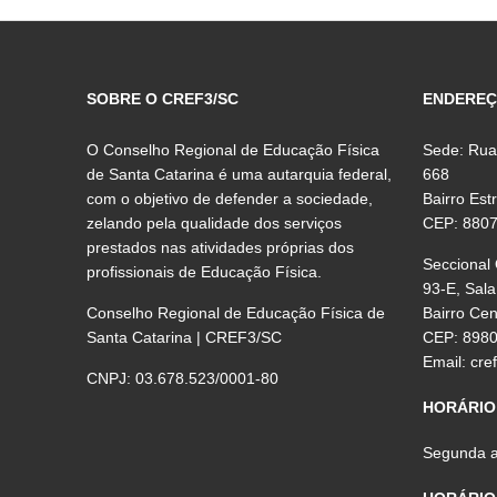
SOBRE O CREF3/SC
ENDERE
O Conselho Regional de Educação Física
Sede: Rua
de Santa Catarina é uma autarquia federal,
668
com o objetivo de defender a sociedade,
Bairro Est
zelando pela qualidade dos serviços
CEP: 880
prestados nas atividades próprias dos
Seccional
profissionais de Educação Física.
93-E, Sala
Conselho Regional de Educação Física de
Bairro Ce
Santa Catarina | CREF3/SC
CEP: 898
Email:
cre
CNPJ: 03.678.523/0001-80
HORÁRIO
Segunda a 