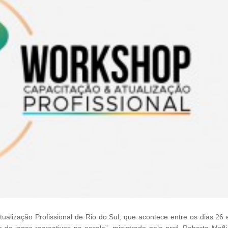
ualização Profissional de Rio do Sul, que acontece entre os dias 26 
e de jogos recreativos na escola”, ministrado pelo prof. Roberto Maf