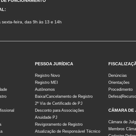
 DE FUNCIONAMENTO
AL:
sexta-feira, das 9h às 13 e 14h
PESSOA JURÍDICA
FISCALIZAÇ
Registro Novo
Denúncias
Registro MEI
Orientações
dade
Autônomos
Procedimento
stro
Baixa/Cancelamento de Registro
Defesa|Recurs
2ª Via de Certificado de PJ
CÂMARA DE
fissional
Desconto para Associações
Anuidade PJ
Câmara de Jul
a
Revigoramento de Registro
Membros Câmar
la
Atualização de Responsável Técnico
Cadastro Defen