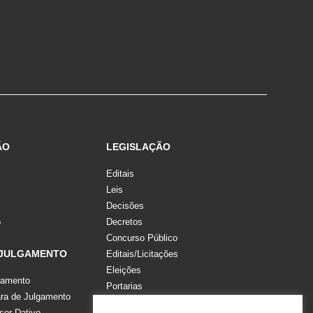
ÃO
LEGISLAÇÃO
Editais
Leis
Decisões
o
Decretos
Concurso Público
 JULGAMENTO
Editais/Licitações
Eleições
gamento
Portarias
a de Julgamento
Recomendações, Pareceres e Notas
sor Dativo