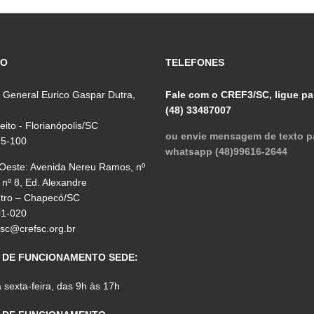
ÇO
TELEFONES
 General Eurico Gaspar Dutra,
Fale com o CREF3/SC, ligue pa
(48) 33487007
reito - Florianópolis/SC
ou envie mensagem de texto p
75-100
whatsapp (48)99616-2644
 Oeste: Avenida Nereu Ramos, nº
 nº 8, Ed. Alexandre
ntro – Chapecó/SC
01-020
fsc@crefsc.org.br
 DE FUNCIONAMENTO SEDE:
sexta-feira, das 9h às 17h