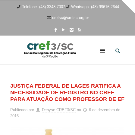
Telefone: (48) 3348-7007
Whatsapp: (48) 99616-2644
crefsc@crefsc.org.br
JUSTIÇA FEDERAL DE LAGES RATIFICA A
NECESSIDADE DE REGISTRO NO CREF
PARA ATUAÇÃO COMO PROFESSOR DE EF
Publicado por
Denyse CREF3/SC
na
6 de dezembro de
2016