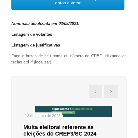
aptos a votar
Nominata atualizada em 03/08/2021.
Listagem de votantes
Listagem de justificativas
Faça a busca de seu nome ou número de CREF utilizando as
teclas ctrl+f (localizar)
12 de março de 2026
22 de no
Multa eleitoral referente às
Justif
eleições do CREF3/SC 2024