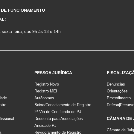
 DE FUNCIONAMENTO
AL:
sexta-feira, das 9h às 13 e 14h
PESSOA JURÍDICA
FISCALIZAÇ
Registro Novo
Denúncias
Registro MEI
Orientações
dade
Autônomos
Procedimento
stro
Baixa/Cancelamento de Registro
Defesa|Recurs
2ª Via de Certificado de PJ
CÂMARA DE
fissional
Desconto para Associações
Anuidade PJ
Câmara de Jul
a
Revigoramento de Registro