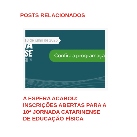
POSTS RELACIONADOS
13 de julho de 2026
A ESPERA ACABOU:
INSCRIÇÕES ABERTAS PARA A
10ª JORNADA CATARINENSE
DE EDUCAÇÃO FÍSICA