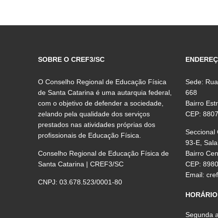
SOBRE O CREF3/SC
ENDERE
O Conselho Regional de Educação Física
Sede: Rua
de Santa Catarina é uma autarquia federal,
668
com o objetivo de defender a sociedade,
Bairro Est
zelando pela qualidade dos serviços
CEP: 880
prestados nas atividades próprias dos
Seccional
profissionais de Educação Física.
93-E, Sala
Conselho Regional de Educação Física de
Bairro Ce
Santa Catarina | CREF3/SC
CEP: 898
Email:
cre
CNPJ: 03.678.523/0001-80
HORÁRIO
Segunda a 