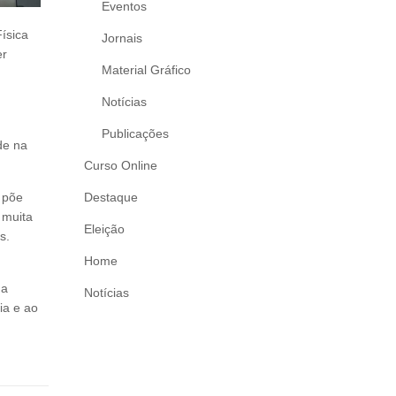
Eventos
ísica
Jornais
er
Material Gráfico
Notícias
Publicações
de na
Curso Online
Destaque
 põe
 muita
Eleição
s.
Home
 a
Notícias
ia e ao