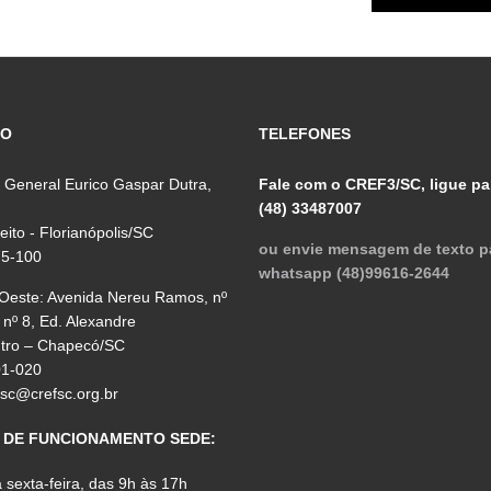
ÇO
TELEFONES
 General Eurico Gaspar Dutra,
Fale com o CREF3/SC, ligue pa
(48) 33487007
reito - Florianópolis/SC
ou envie mensagem de texto p
75-100
whatsapp (48)99616-2644
 Oeste: Avenida Nereu Ramos, nº
 nº 8, Ed. Alexandre
ntro – Chapecó/SC
01-020
fsc@crefsc.org.br
 DE FUNCIONAMENTO SEDE:
sexta-feira, das 9h às 17h