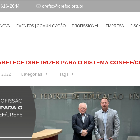
9616-2644
crefsc@crefsc.org.br
-NOVA
EVENTOS | COMUNICAÇÃO
PROFISSIONAL
EMPRESA
FISC
BELECE DIRETRIZES PARA O SISTEMA CONFEF/
e 2022
Categorias
Tags