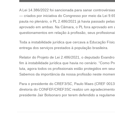
A Lei 14.386/2022 foi sancionada para sanar controvérsias
— criados por iniciativa do Congresso por meio da Lei 9.6
pauta no plenário, o PL 2.486/2021 já havia passado pela
aprovado em ambas. Na Câmara, o PL fora aprovado em ag
questionamentos em relação à profissão, seus profission
Toda a instabilidade jurídica que cercava a Educação Físic
entrega dos serviços prestados à população brasileira.
Relator do Projeto de Lei 2.486/2021, o deputado Evandr
fim à instabilidade jurídica que havia no cenário. “Como Pr
luta, agora todos os profissionais estão protegidos em se
Sabemos da importância da nossa profissão neste moment
Para o presidente do CREF3/SC, Paulo Maes (CREF 001385
diretoria do CONFEF/CREF3SC realizo um agradecimento e
presidente Jair Bolsonaro por terem defendido a regulame