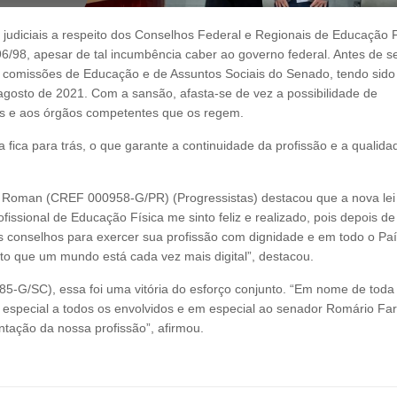
 judiciais a respeito dos Conselhos Federal e Regionais de Educação F
96/98, apesar de tal incumbência caber ao governo federal. Antes de s
s comissões de Educação e de Assuntos Sociais do Senado, tendo sido
osto de 2021. Com a sansão, afasta-se de vez a possibilidade de
ais e aos órgãos competentes que os regem.
a fica para trás, o que garante a continuidade da profissão e a qualida
o Roman (CREF 000958-G/PR) (Progressistas) destacou que a nova lei
ofissional de Educação Física me sinto feliz e realizado, pois depois de
us conselhos para exercer sua profissão com dignidade e em todo o Paí
o que um mundo está cada vez mais digital”, destacou.
-G/SC), essa foi uma vitória do esforço conjunto. “Em nome de toda
special a todos os envolvidos e em especial ao senador Romário Far
ntação da nossa profissão”, afirmou.