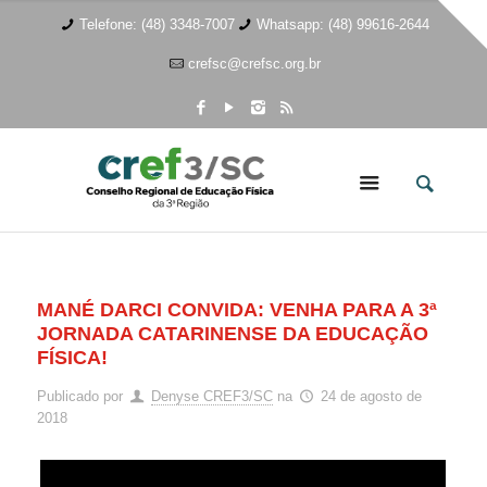
Telefone: (48) 3348-7007
Whatsapp: (48) 99616-2644
crefsc@crefsc.org.br
MANÉ DARCI CONVIDA: VENHA PARA A 3ª
JORNADA CATARINENSE DA EDUCAÇÃO
FÍSICA!
Publicado por
Denyse CREF3/SC
na
24 de agosto de
2018